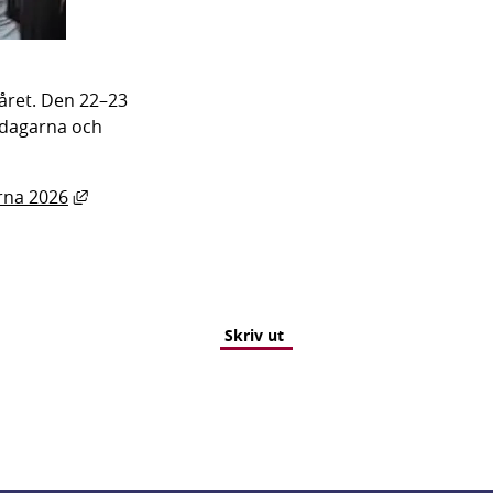
ret. Den 22–23 
dagarna och 
Länk till annan webbplats, öppnas i nytt fönster.
rna 2026
Skriv ut