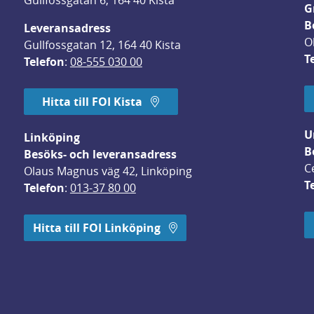
Gullfossgatan 6, 164 40 Kista
G
B
Leveransadress
O
Gullfossgatan 12, 164 40 Kista
T
Telefon
: 
08-555 030 00
Hitta till FOI Kista
U
Linköping
B
Besöks- och leveransadress
C
Olaus Magnus väg 42, Linköping
T
Telefon
: 
013-37 80 00
 öppnas i nytt fönster.
Hitta till FOI Linköping