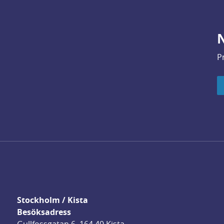
N
P
Stockholm / Kista
Besöksadress