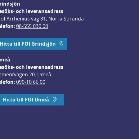
rindsjön
esöks- och leveransadress
lof Arrhenius väg 31, Norra Sorunda
elefon
: 
08-555 030 00
Hitta till FOI Grindsjön
meå
esöks- och leveransadress
ementvägen 20, Umeå
elefon
: 
090-10 66 00
Hitta till FOI Umeå