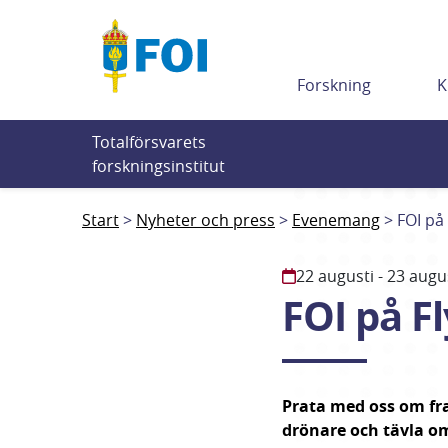
Till innehållet
Forskning
K
Totalförsvarets 
forskningsinstitut
Start
Nyheter och press
Evenemang
FOI på
22 augusti
- 23 augu
FOI på F
Prata med oss om fra
drönare och tävla om 