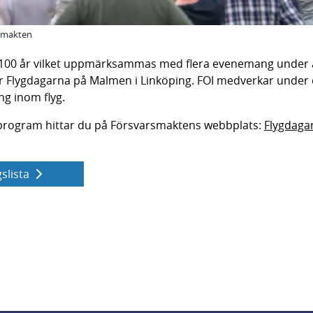
rsmakten
t 100 år vilket uppmärksammas med flera evenemang under å
ör Flygdagarna på Malmen i Linköping. FOI medverkar under 
g inom flyg.
program hittar du på Försvarsmaktens webbplats: 
Flygdaga
slista