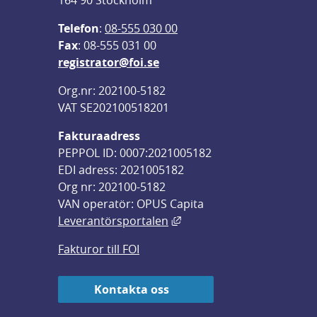
164 90 Stockholm
Telefon
: 
08-555 030 00
F
ax
: 08-555 031 00
registrator@foi.se
Org.nr: 202100-5182
VAT SE202100518201
Fakturaadress
PEPPOL ID: 0007:2021005182
EDI adress: 2021005182
Org nr: 202100-5182
VAN operatör: OPUS Capita
Länk till annan webbplats,
Leverantörsportalen
Fakturor till FOI
Kontakta oss