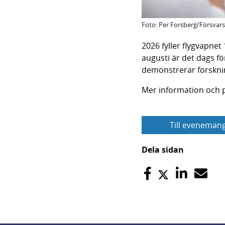
Foto: Per Forsberg/Försva
2026 fyller flygvapne
augusti är det dags f
demonstrerar forsknin
Mer information och 
Till evenemang
Dela sidan