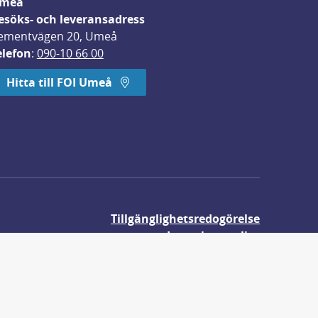
meå
esöks- och leveransadress
ementvägen 20, Umeå
elefon
: 
090-10 66 00
Hitta till FOI Umeå
Tillgänglighetsredogörelse
Integritetspolicy
Om våra kakor