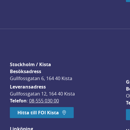
Stockholm / Kista
Besöksadress
Gullfossgatan 6, 164 40 Kista
G
Leveransadress
B
Gullfossgatan 12, 164 40 Kista
O
Telefon
: 
08-555 030 00
T
Hitta till FOI Kista
Linköping