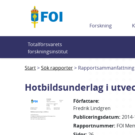
Till innehållet
Forskning
K
Totalförsvarets 
forskningsinstitut
Start
Sök rapporter
Rapportsammanfattning
Hotbildsunderlag i utveck
Författare
:
Fredrik
Lindgren
Publiceringsdatum
:
2014-
Rapportnummer
:
FOI Me
Sidor
:
26