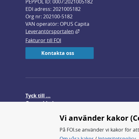
PEPPOL ID: 0007:2021005182
EDI adress: 2021005182
Org nr: 202100-5182
VAN operatör: OPUS Capita
Länk till annan webbplats,
Leverantörsportalen
Fakturor till FOI
Kontakta oss
Tyck till ...
Om webbplatsen
FOI-anställd i utlandet
Vi använder kakor (C
På FOI.se använder vi kakor för at
Om våra kakor
/
Integritetspolicy