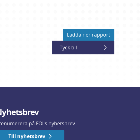
Ladda ner rapport
Tyck till
yhetsbrev
renumerera på FOI:s nyhetsbrev
Till nyhetsbrev