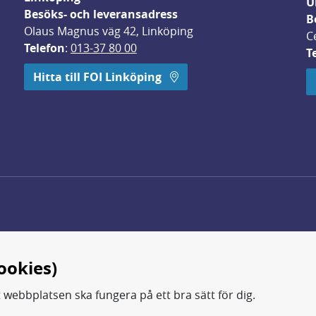
U
Besöks- och leveransadress
B
Olaus Magnus väg 42, Linköping
C
Telefon
: 
013-37 80 00
T
 öppnas i nytt fönster.
Hitta till FOI Linköping
ookies)
t webbplatsen ska fungera på ett bra sätt för dig.