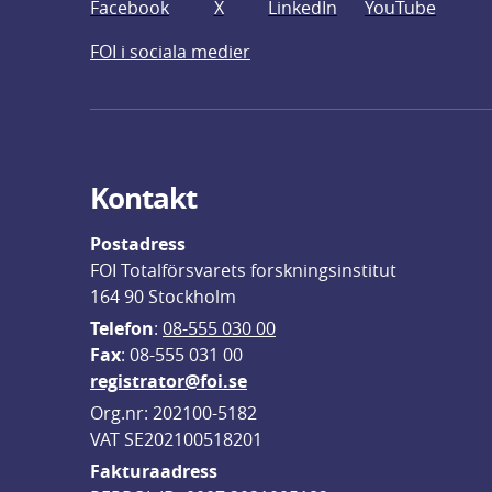
Facebook
X
LinkedIn
YouTube
FOI i sociala medier
Kontakt
Postadress
FOI Totalförsvarets forskningsinstitut
164 90 Stockholm
Telefon
: 
08-555 030 00
F
ax
: 08-555 031 00
registrator@foi.se
Org.nr: 202100-5182
VAT SE202100518201
Fakturaadress