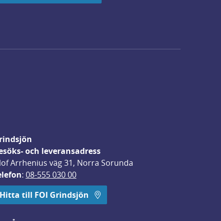
rindsjön
esöks- och leveransadress
lof Arrhenius väg 31, Norra Sorunda
elefon
: 
08-555 030 00
Hitta till FOI Grindsjön