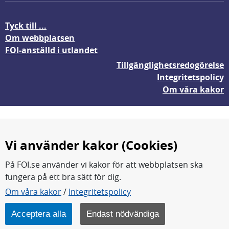
Tyck till ...
Om webbplatsen
FOI-anställd i utlandet
Tillgänglighetsredogörelse
Integritetspolicy
Om våra kakor
Vi använder kakor (Cookies)
På FOI.se använder vi kakor för att webbplatsen ska
fungera på ett bra sätt för dig.
FOI forskar för en säkrare värld.
Om våra kakor
/
Integritetspolicy
FOI:s kärnverksamhet är forskning, metod- och
teknikutveckling samt analyser och studier.
Acceptera alla
Endast nödvändiga
Myndigheten ligger under Försvarsdepartementet.