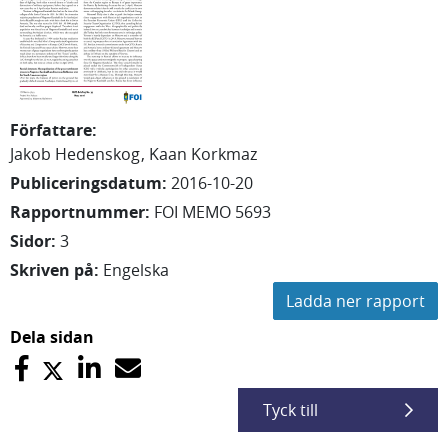
Författare
:
Jakob
Hedenskog
Kaan
Korkmaz
Publiceringsdatum
:
2016-10-20
Rapportnummer
:
FOI MEMO 5693
Sidor
:
3
Skriven på
:
Engelska
Ladda ner rapport
Dela sidan
Tyck till