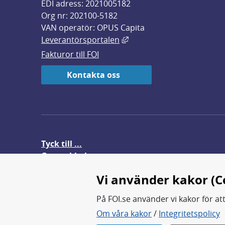
EDI adress: 2021005182
Org nr: 202100-5182
VAN operatör: OPUS Capita
Länk till annan webbplats,
Leverantörsportalen
Fakturor till FOI
Kontakta oss
Tyck till ...
Om webbplatsen
FOI-anställd i utlandet
Vi använder kakor (C
På FOI.se använder vi kakor för at
Om våra kakor
/
Integritetspolicy
FOI forskar för en säkrare värl