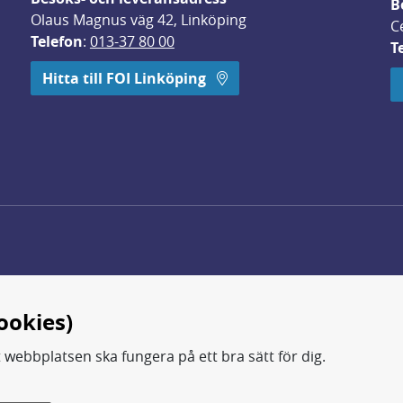
B
Olaus Magnus väg 42, Linköping
C
Telefon
: 
013-37 80 00
T
 öppnas i nytt fönster.
Hitta till FOI Linköping
ookies)
t webbplatsen ska fungera på ett bra sätt för dig.
d.