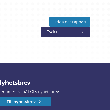
Ladda ner rapport
Tyck till
yhetsbrev
renumerera på FOI:s nyhetsbrev
Till nyhetsbrev