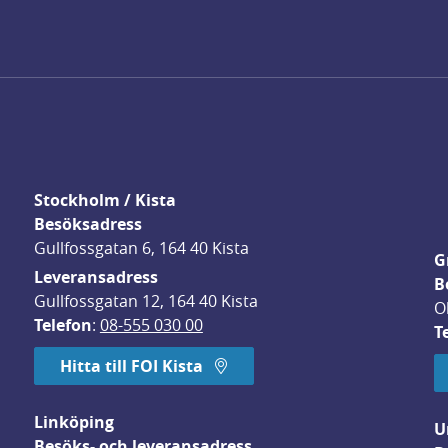
Stockholm / Kista
Besöksadress
Gullfossgatan 6, 164 40 Kista
G
Leveransadress
B
Gullfossgatan 12, 164 40 Kista
O
Telefon
: 
08-555 030 00
T
Hitta till FOI Kista
Linköping
U
Besöks- och leveransadress