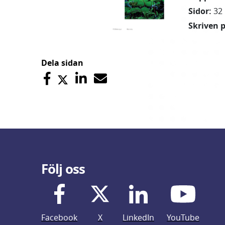
Sidor
:
32
Skriven 
Dela sidan
Följ oss
Facebook
X
LinkedIn
YouTube