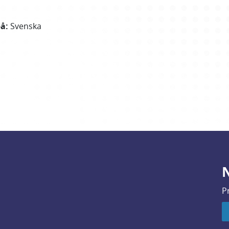
på
:
Svenska
N
P