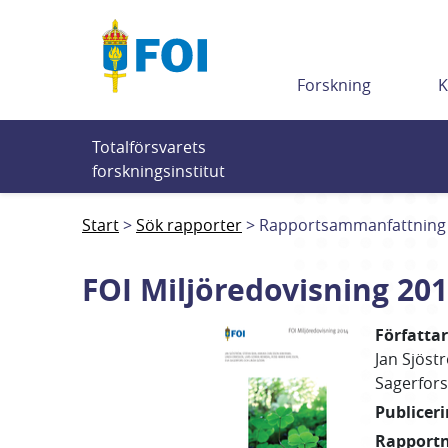
Till innehållet
Forskning
K
Totalförsvarets 
forskningsinstitut
Start
Sök rapporter
Rapportsammanfattning
FOI Miljöredovisning 20
Författa
Jan
Sjöst
Sagerfors
Publicer
Rapport