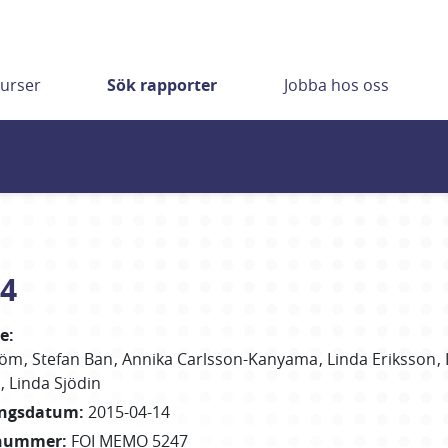
urser
Sök rapporter
Jobba hos oss
14
re
:
röm
Stefan
Ban
Annika
Carlsson-Kanyama
Linda
Eriksson
Linda
Sjödin
ingsdatum
:
2015-04-14
nummer
:
FOI MEMO 5247