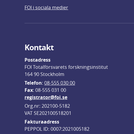
FOI i sociala medier
Kontakt
Postadress
FOI Totalförsvarets forskningsinstitut
164 90 Stockholm
Telefon
: 
08-555 030 00
F
ax
: 08-555 031 00
registrator@foi.se
Org.nr: 202100-5182
VAT SE202100518201
Fakturaadress
PEPPOL ID: 0007:2021005182