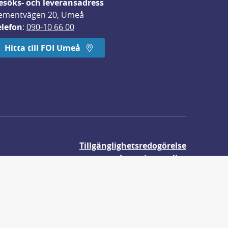
esöks- och leveransadress
ementvägen 20, Umeå
elefon
: 
090-10 66 00
Hitta till FOI Umeå
Tillgänglighetsredogörelse
Integritetspolicy
Om våra kakor