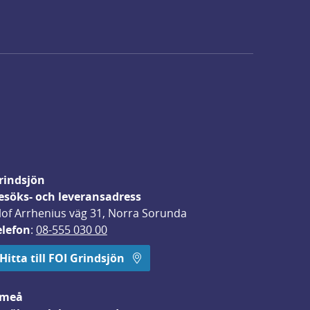
rindsjön
esöks- och leveransadress
lof Arrhenius väg 31, Norra Sorunda
elefon
: 
08-555 030 00
Hitta till FOI Grindsjön
meå