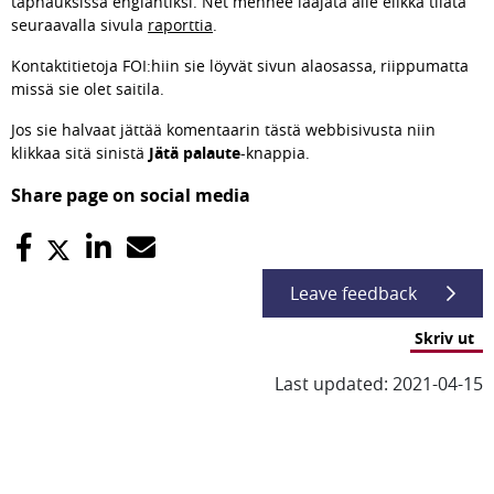
taphauksissa englantiksi. Net mennee laajata alle elikkä tilata 
seuraavalla sivula 
raporttia
.
Kontaktitietoja FOI:hiin sie löyvät sivun alaosassa, riippu­matta 
missä sie olet saitila.
Jos sie halvaat jättää komentaarin tästä webbisivusta niin 
klikkaa sitä sinistä 
Jätä palaute
-knappia.
Share page on social media
Leave feedback
Skriv ut
Last updated: 2021-04-15