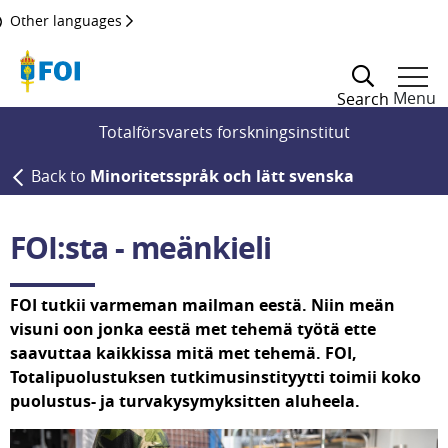
Till innehållet
Other languages
Menu
Search
Totalförsvarets forskningsinstitut
Back to
Minoritetsspråk och lätt svenska
FOI:sta - meänkieli
FOI tutkii varmeman mailman eestä. Niin meän 
visuni oon jonka eestä met tehemä työtä ette 
saavuttaa kaikkissa mitä met tehemä. FOI, 
Totalipuolustuksen tutkimusinstityytti toimii koko 
puolustus- ja turva­kysymyksitten aluheela.