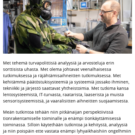
Met tehemä turvapolittisiä analyysiä ja arvosteluja erin 
sorttisista uhasta. Met olema johtavat veenalhaisessa 
tutkimuksessa ja räjähtämisaihneitten tutkimuksessa. Met 
kehitämmä päätöstukisysteemiä ja systeemiä jossako ihminen, 
tekniikki ja järjestö saattavat yhtheistoimia. Met tutkima kansa 
lentosysteemistä, IT-turvasta, raatarista, laaserista ja muista 
sensorisysteemistsä, ja vaaralisitten aihneitten suojaamisesta.
Meän tutkintoa tehään niin pitkänaijan perspektiivissä 
tionrakentamiselle toiminalle ja enämpi tionkäyttämisessä 
toiminassa. Silloin käytethään tutkintoa ja kehitystä, ana­lyysiä 
ja niin poispäin ette vastata enämpi lyhyaikhaishiin ongelhmiin 