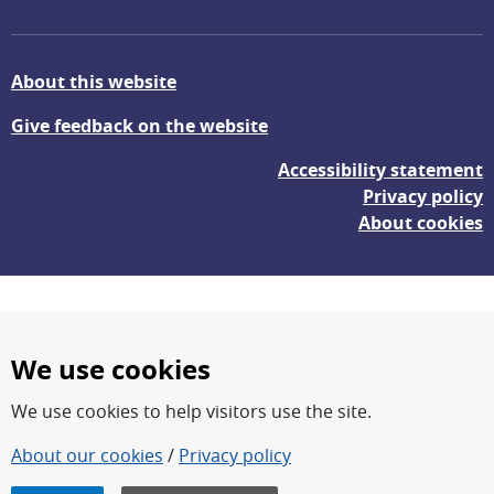
About this website
Give feedback on the website
Accessibility statement
Privacy policy
About cookies
We use cookies
We use cookies to help visitors use the site.
FOI – Research for a safer and more secure world.
About our cookies
/
Privacy policy
FOI’s core activities are research, methodology/technology