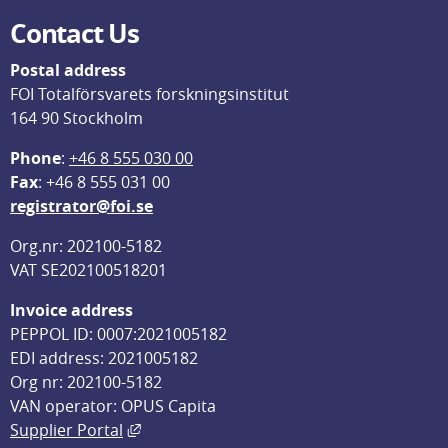
Contact Us
Postal address
FOI Totalförsvarets forskningsinstitut
164 90 Stockholm
Phone
: 
+46 8 555 030 00
F
ax
: +46 8 555 031 00
registrator@foi.se
Org.nr: 202100-5182
VAT SE202100518201
Invoice address
PEPPOL ID: 0007:2021005182
EDI address: 2021005182
Org nr: 202100-5182
VAN operator: OPUS Capita
External link, opens in new window.
Supplier Portal