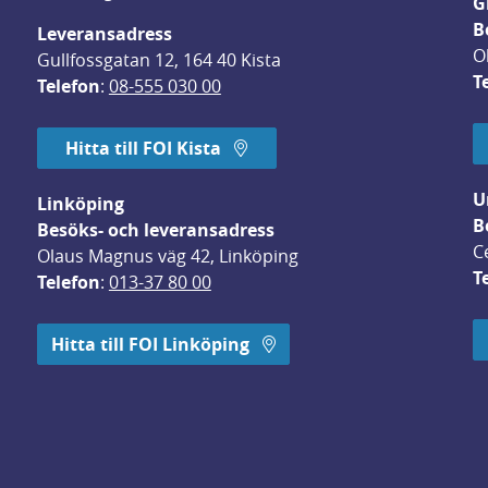
G
B
Leveransadress
O
Gullfossgatan 12, 164 40 Kista
T
Telefon
: 
08-555 030 00
Hitta till FOI Kista
U
Linköping
B
Besöks- och leveransadress
C
Olaus Magnus väg 42, Linköping
T
Telefon
: 
013-37 80 00
 öppnas i nytt fönster.
Hitta till FOI Linköping