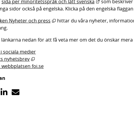
Länk till annan
 
sida per minoritetsspråk och lätt svenska
 som beskriver
nga sidor också på engelska. Klicka på den engelska flaggan 
Öppnas i nytt fönster.
iken Nyheter och press
 hittar du våra nyheter, informati
ng.
å länkarna nedan för att få veta mer om det du önskar mera
 i sociala medier
Öppnas i nytt fönster.
:s nyhetsbrev
webbplatsen foi.se
dan