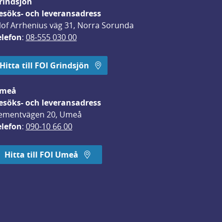
rindsjön
esöks- och leveransadress
lof Arrhenius väg 31, Norra Sorunda
elefon
: 
08-555 030 00
Hitta till FOI Grindsjön
meå
esöks- och leveransadress
ementvägen 20, Umeå
elefon
: 
090-10 66 00
Hitta till FOI Umeå