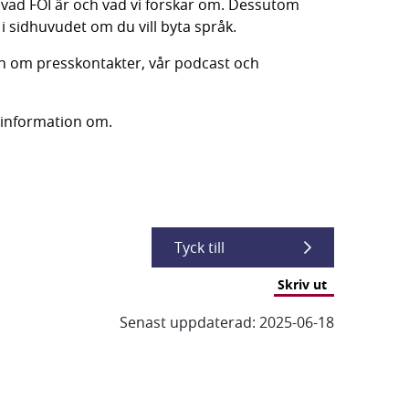
 webbplats.
 vad FOI är och vad vi forskar om. Dessutom 
i sidhuvudet om du vill byta språk.
on om presskontakter, vår podcast och 
 information om.
Tyck till
Skriv ut
Senast uppdaterad: 2025-06-18