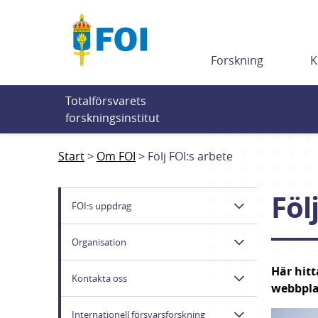
Till innehållet
Forskning
K
Totalförsvarets 
forskningsinstitut
Start
Om FOI
Följ FOI:s arbete
Föl
FOI:s uppdrag
Organisation
Här hitt
Kontakta oss
webbplat
Internationell försvarsforskning