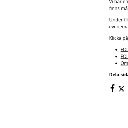
Vi har en
finns må
Under fl
evenema
Klicka p
FOI
FOI
Om 
Dela si