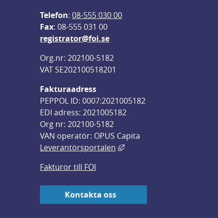
Telefon
: 
08-555 030 00
F
ax
: 08-555 031 00
registrator@foi.se
Org.nr: 202100-5182
VAT SE202100518201
Fakturaadress
PEPPOL ID: 0007:2021005182
EDI adress: 2021005182
Org nr: 202100-5182
VAN operatör: OPUS Capita
Länk till annan webbplats,
Leverantörsportalen
Fakturor till FOI
Kontakta oss