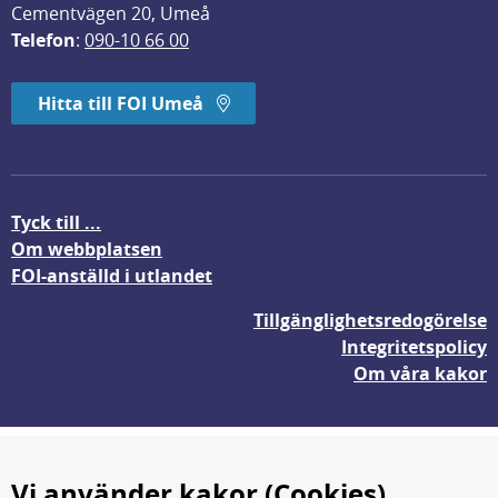
Cementvägen 20, Umeå
Telefon
: 
090-10 66 00
Hitta till FOI Umeå
Tyck till ...
Om webbplatsen
FOI-anställd i utlandet
Tillgänglighetsredogörelse
Integritetspolicy
Om våra kakor
Vi använder kakor (Cookies)