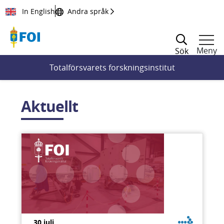
Till innehållet
In English
Andra språk
Meny
Sök
Totalförsvarets forskningsinstitut
Aktuellt
30 juli