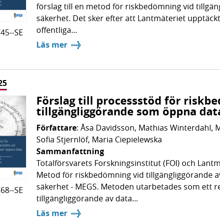
förslag till en metod för riskbedömning vid tillg
säkerhet. Det sker efter att Lantmäteriet upptäck
offentliga...
745--SE
Läs mer
25
Förslag till processstöd för risk
tillgängliggörande som öppna dat
Författare
: Åsa Davidsson, Mathias Winterdahl, 
Sofia Stjernlöf, Maria Ciepielewska
Sammanfattning
Totalförsvarets Forskningsinstitut (FOI) och Lantmä
Metod för riskbedömning vid tillgängliggörande
säkerhet - MEGS. Metoden utarbetades som ett re
768--SE
tillgängliggörande av data...
Läs mer