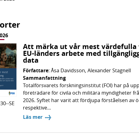
orter
2026
Att märka ut vår mest värdefulla t
EU-länders arbete med tillgängli
data
Författare
: Åsa Davidsson, Alexander Stagnell
Sammanfattning
Totalförsvarets forskningsinstitut (FOI) har på 
företrädare för civila och militära myndigheter f
2026. Syftet har varit att fördjupa förståelsen av
930--SE
respektive...
Läs mer