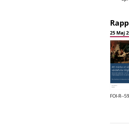
Rapp
25 Maj 
FOI-R--5