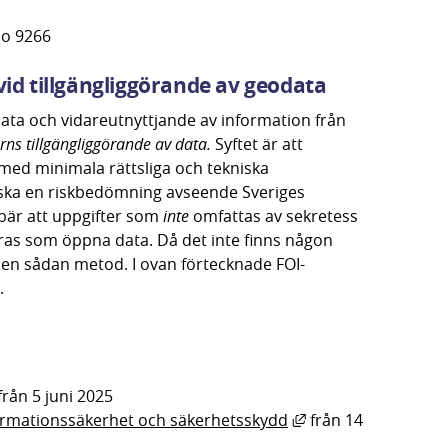
nas i nytt fönster.
mo 9266
d tillgängliggörande av geodata
a och vidareutnyttjande av information från 
rns tillgängliggörande av data.
 Syftet är att 
e med minimala rättsliga och tekniska 
 ska en riskbedömning avseende Sveriges 
är att uppgifter som 
inte
 omfattas av sekretess 
öras som öppna data. Då det inte finns någon 
a en sådan metod. I ovan förtecknade FOI-
.
öppnas i nytt fönster.
änk till annan webbplats, öppnas i nytt fönster.
från 5 juni 2025
Länk till annan web
formationssäkerhet och säkerhetsskydd
 från 14 