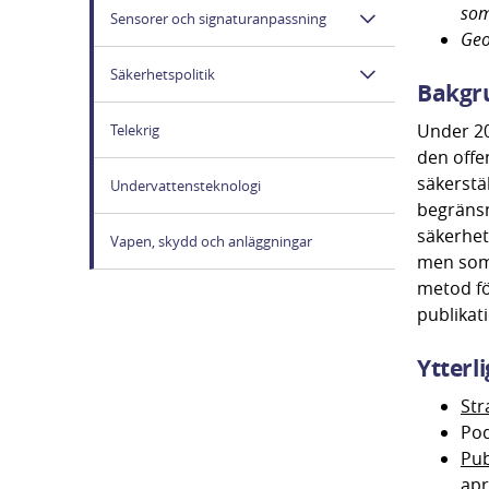
som
Sensorer och signaturanpassning
Geo
Säkerhetspolitik
Bakgru
Under 20
Telekrig
den offe
säkerstäl
Undervattensteknologi
begränsn
säkerhet
Vapen, skydd och anläggningar
men som
metod fö
publikat
Ytterl
Str
Pod
Pub
apr