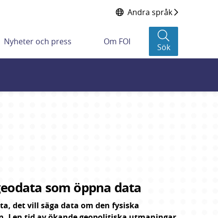
Andra språk
Nyheter och press
Om FOI
Sök
 geodata som öppna data
, det vill säga data om den fysiska 
n. I en tid av ökande geopolitiska utmaningar 