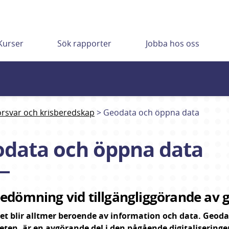
Kurser
Sök rapporter
Jobba hos oss
försvar och krisberedskap
Geodata och öppna data
data och öppna data
edömning vid tillgängliggörande av
t blir alltmer beroende av information och data. Geodata
eten, är en avgörande del i den pågående digitaliseringe