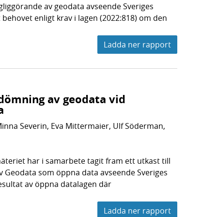
ängliggörande av geodata avseende Sveriges
t behovet enligt krav i lagen (2022:818) om den
Ladda ner rapport
bedömning av geodata vid
a
Minna Severin, Eva Mittermaier, Ulf Söderman,
teriet har i samarbete tagit fram ett utkast till
 av Geodata som öppna data avseende Sveriges
sultat av öppna datalagen där
Ladda ner rapport