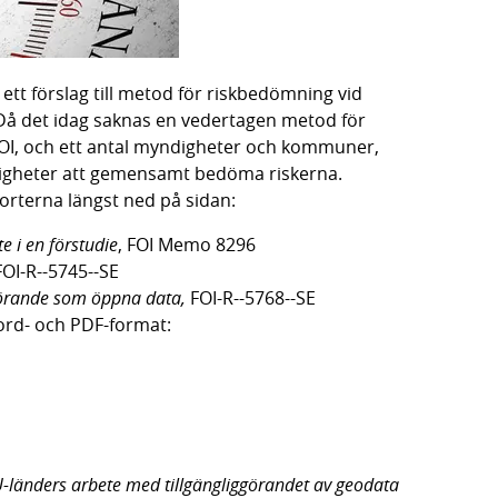
tt förslag till metod för riskbedömning vid 
 Då det idag saknas en vedertagen metod för 
FOI, och ett antal myndigheter och kommuner, 
yndigheter att gemensamt bedöma riskerna. 
orterna längst ned på sidan:
e i en förstudie
, FOI Memo 8296
FOI-R--5745--SE
ggörande som öppna data,
 FOI-R--5768--SE
word- och PDF-format:
 141.6 kB.
.9 kB.
f, 149.7 kB.
B.
EU-länders arbete med tillgängliggörandet av geodata 