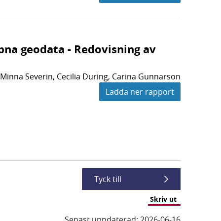
pna geodata - Redovisning av
 Minna Severin, Cecilia During, Carina Gunnarson
Ladda ner rapport
Tyck till
Skriv ut
Senast uppdaterad: 2026-06-16