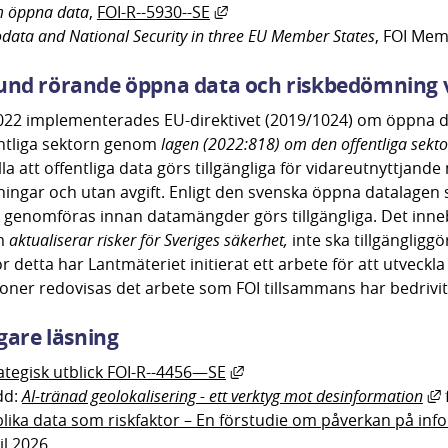
Länk till annan webbplats, öpp
 öppna data
, 
FOI-R--5930--SE
data and National Security in three EU Member States
, FOI Me
nd rörande öppna data och riskbedömning vi
22 implementerades EU-direktivet (2019/1024) om öppna dat
ntliga sektorn genom 
lagen (2022:818) om den offentliga sekto
la att offentliga data görs tillgängliga för vidareutnyttjand
ingar och utan avgift. Enligt den svenska öppna datalagen
 genomföras innan datamängder görs tillgängliga. Det inneb
 
aktualiserar risker för Sveriges säkerhet, 
inte ska tillgängligg
r detta har Lantmäteriet initierat ett arbete för att utveckl
ioner redovisas det arbete som FOI tillsammans har bedrivit
igare läsning 
Länk till annan webbplats, 
ategisk utblick FOI-R--4456—SE
L
d: 
AI-tränad geolokalisering - ett verktyg
mot desinformation
 
lika data som riskfaktor – En förstudie om påverkan på in
il 2026