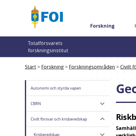
Till innehållet
Forskning
Totalförsvarets 
forskningsinstitut
Start
Forskning
Forskningsområden
Civilt 
Geo
Autonomi och styrda vapen
CBRN
Riskb
Civilt försvar och krisberedskap
Samhälle
Krisberedskap
verkligh