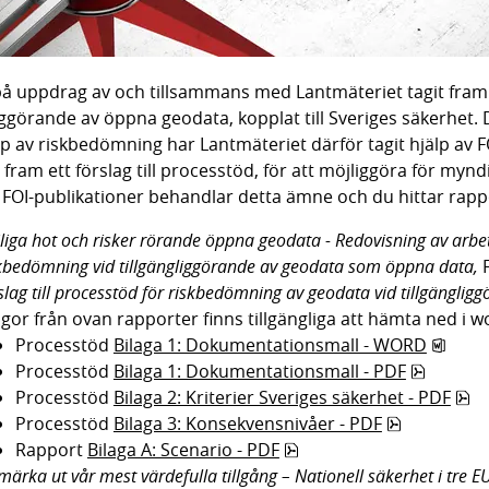
på uppdrag av och tillsammans med Lantmäteriet tagit fram e
liggörande av öppna geodata, kopplat till Sveriges säkerhet.
p av riskbedömning har Lantmäteriet därför tagit hjälp av 
ta fram ett förslag till processtöd, för att möjliggöra för m
 FOI-publikationer behandlar detta ämne och du hittar rapp
liga hot och risker rörande öppna geodata - Redovisning av arbet
kbedömning vid tillgängliggörande av geodata som öppna data,
 
slag till processtöd för riskbedömning av geodata vid tillgängli
agor från ovan rapporter finns tillgängliga att hämta ned i 
docx,
Processtöd 
Bilaga 1: Dokumentationsmall - WORD
pdf, 323
Processtöd 
Bilaga 1: Dokumentationsmall - PDF
pd
Processtöd 
Bilaga 2: Kriterier Sveriges säkerhet - PDF
pdf, 96.6 k
Processtöd 
Bilaga 3: Konsekvensnivåer - PDF
pdf, 88.2 kB.
Rapport 
Bilaga A: Scenario - PDF
 märka ut vår mest värdefulla tillgång – Nationell säkerhet i tre 