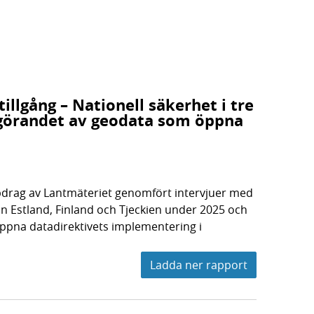
illgång – Nationell säkerhet i tre
ggörandet av geodata som öppna
uppdrag av Lantmäteriet genomfört intervjuer med
rån Estland, Finland och Tjeckien under 2025 och
 öppna datadirektivets implementering i
Ladda ner rapport