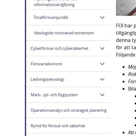
informationskrigföring
Totalförsvarsjuridik
FOI har 
tillgäng
Ideologiskt motiverad extremism
denna ty
för att 
Cyberförsvar och cybersäkerhet
Följande
Försvarsekonomi
Möj
Ris
Ledningsteknologi
För
Bil
Mark-, sjö- och flygsystem
Operationsanalys och strategisk planering
Rymd för försvar och säkerhet
Att