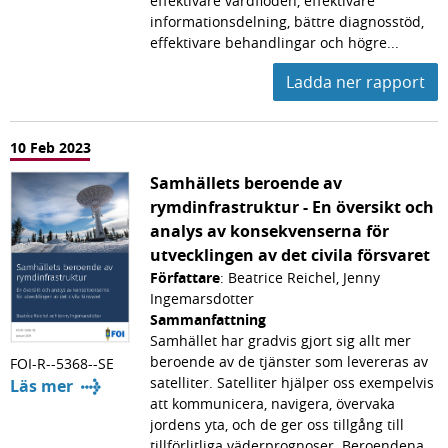
effektivare vårdflöden, effektivare
informationsdelning, bättre diagnosstöd,
effektivare behandlingar och högre...
Ladda ner rapport
10 Feb 2023
Samhällets beroende av
rymdinfrastruktur - En översikt och
analys av konsekvenserna för
utvecklingen av det civila försvaret
Författare
: Beatrice Reichel, Jenny
Ingemarsdotter
Sammanfattning
Samhället har gradvis gjort sig allt mer
beroende av de tjänster som levereras av
FOI-R--5368--SE
satelliter. Satelliter hjälper oss exempelvis
Läs mer
att kommunicera, navigera, övervaka
jordens yta, och de ger oss tillgång till
tillförlitliga väderprognoser. Beroendena