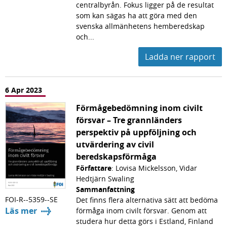
centralbyrån. Fokus ligger på de resultat
som kan sägas ha att göra med den
svenska allmänhetens hemberedskap
och...
Ladda ner rapport
6 Apr 2023
Förmågebedömning inom civilt
försvar – Tre grannländers
perspektiv på uppföljning och
utvärdering av civil
beredskapsförmåga
Författare
: Lovisa Mickelsson, Vidar
Hedtjärn Swaling
Sammanfattning
FOI-R--5359--SE
Det finns flera alternativa sätt att bedöma
Läs mer
förmåga inom civilt försvar. Genom att
studera hur detta görs i Estland, Finland