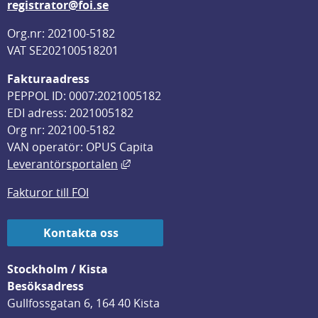
registrator@foi.se
Org.nr: 202100-5182
VAT SE202100518201
Fakturaadress
PEPPOL ID: 0007:2021005182
EDI adress: 2021005182
Org nr: 202100-5182
VAN operatör: OPUS Capita
Länk till annan webbplats, öppnas i
Leverantörsportalen
Fakturor till FOI
Kontakta oss
Stockholm / Kista
Besöksadress
Gullfossgatan 6, 164 40 Kista