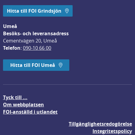
Hitta till FOI Grindsjön
Umeå
Besöks- och leveransadress
Cementvägen 20, Umeå
Telefon
: 
090-10 66 00
Hitta till FOI Umeå
Tyck till ...
Om webbplatsen
FOI-anställd i utlandet
Tillgänglighetsredogörelse
Integritetspolicy