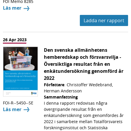
FOI Memo 8285
Läs mer
Ladda ner rapport
26 Apr 2023
Den svenska allmänhetens
hemberedskap och försvarsvilja -
Översiktliga resultat från en
enkätundersökning genomförd år
2022
Författare
: Christoffer Wedebrand,
Herman Andersson
Sammanfattning
FOI-R--5450--SE
I denna rapport redovisas några
Läs mer
övergripande resultat från en
enkätundersökning som genomfördes år
2022 i samarbete mellan Totalförsvarets
forskningsinstitut och Statistiska