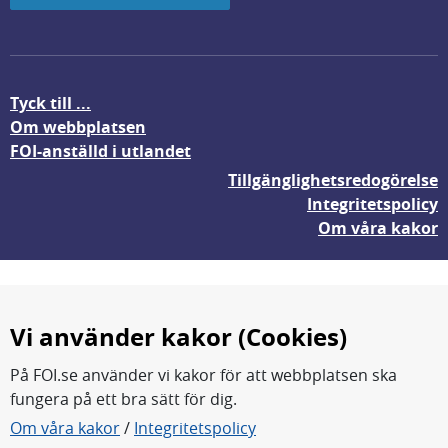
Tyck till ...
Om webbplatsen
FOI-anställd i utlandet
Tillgänglighetsredogörelse
Integritetspolicy
Om våra kakor
Vi använder kakor (Cookies)
På FOI.se använder vi kakor för att webbplatsen ska
fungera på ett bra sätt för dig.
FOI forskar för en säkrare värld.
Om våra kakor
/
Integritetspolicy
FOI:s kärnverksamhet är forskning, metod- och