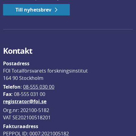
Till nyhetsbrev
Kontakt
Postadress
FOI Totalförsvarets forskningsinstitut
164 90 Stockholm
Telefon
: 
08-555 030 00
F
ax
: 08-555 031 00
registrator@foi.se
Org.nr: 202100-5182
VAT SE202100518201
Fakturaadress
PEPPOL ID: 0007:2021005182