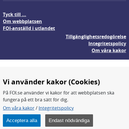
Tyck till ...
Om webbplatsen
FOI-anställd i utlandet
Tillgänglighetsredogörelse
Integritetspolicy
Om våra kakor
Vi använder kakor (Cookies)
På FOI.se använder vi kakor för att webbplatsen ska
fungera på ett bra sätt för dig.
FOI forskar för en säkrare värld.
Om våra kakor
/
Integritetspolicy
FOI:s kärnverksamhet är forskning, metod- och
teknikutveckling samt analyser och studier.
Acceptera alla
Endast nödvändiga
Myndigheten ligger under Försvarsdepartementet.