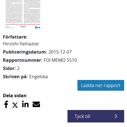
Författare
:
Hiroshi Yamazoe
Publiceringsdatum
:
2015-12-07
Rapportnummer
:
FOI MEMO 5510
Sidor
:
2
Skriven på
:
Engelska
Ladda ner rapport
Dela sidan
Tyck till