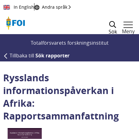
Till innehållet
In English
Andra språk
Meny
Sök
Totalförsvarets forskningsinstitut
Tillbaka till
Sök rapporter
Rysslands
informationspåverkan i
Afrika:
Rapportsammanfattning