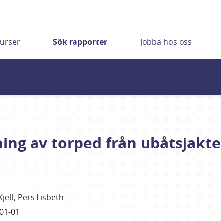
urser
Sök rapporter
Jobba hos oss
ning av torped från ubåtsjakt
jell
Pers Lisbeth
01-01