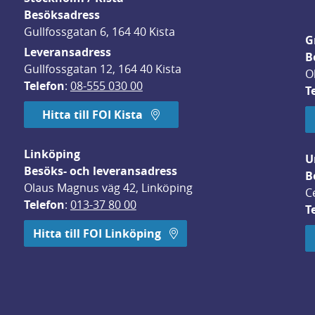
Besöksadress
Gullfossgatan 6, 164 40 Kista
G
Leveransadress
B
Gullfossgatan 12, 164 40 Kista
O
Telefon
: 
08-555 030 00
T
Hitta till FOI Kista
Linköping
U
Besöks- och leveransadress
B
Olaus Magnus väg 42, Linköping
C
Telefon
: 
013-37 80 00
T
 öppnas i nytt fönster.
Hitta till FOI Linköping