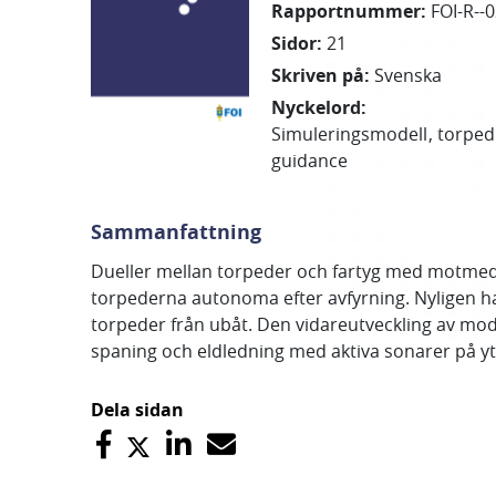
Rapportnummer
:
FOI-R--
Sidor
:
21
Skriven på
:
Svenska
Nyckelord
:
Simuleringsmodell
torped
guidance
Sammanfattning
Dueller mellan torpeder och fartyg med motmede
torpederna autonoma efter avfyrning. Nyligen h
torpeder från ubåt. Den vidareutveckling av mo
spaning och eldledning med aktiva sonarer på ytf
Dela sidan