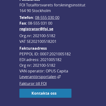
FOI Totalförsvarets forskningsinstitut
164 90 Stockholm
Telefon
: 
08-555 030 00
F
ax
: 08-555 031 00
registrator@foi.se
Org.nr: 202100-5182
VAT SE202100518201
Fakturaadress
PEPPOL ID: 0007:2021005182
EDI adress: 2021005182
Org nr: 202100-5182
VAN operatör: OPUS Capita
Länk till annan webbplats,
Leverantörsportalen
Fakturor till FOI
Kontakta oss