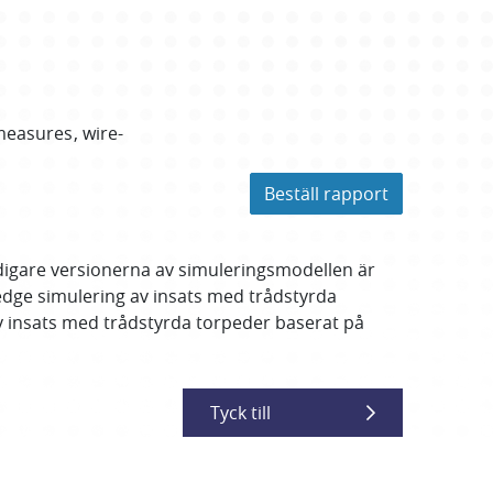
measures
wire-
Beställ rapport
digare versionerna av simuleringsmodellen är
edge simulering av insats med trådstyrda
v insats med trådstyrda torpeder baserat på
Tyck till