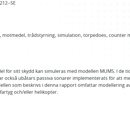
0212--SE
motmedel
trådstyrning
simulation
torpedoes
counter 
l för sitt skydd kan simuleras med modellen MUMS. I de ti
ar också ubåtars passiva sonarer implementerats för att m
dellen som beskrivs i denna rapport omfattar modellering a
artyg och/eller helikopter.