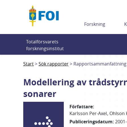
Till innehållet
Forskning
K
Totalförsvarets 
forskningsinstitut
Start
Sök rapporter
Rapportsammanfattning
Modellering av trådstyr
sonarer
Författare
:
Karlsson Per-Axel
Ohlson K
Publiceringsdatum
:
2001-