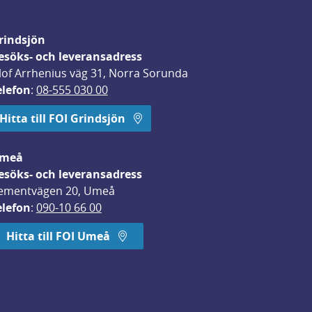
rindsjön
esöks- och leveransadress
lof Arrhenius väg 31, Norra Sorunda
elefon
: 
08-555 030 00
Hitta till FOI Grindsjön
meå
esöks- och leveransadress
ementvägen 20, Umeå
elefon
: 
090-10 66 00
Hitta till FOI Umeå