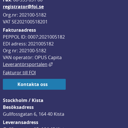
registrator@foi.se
Org.nr: 202100-5182
VAT SE202100518201
Fakturaadress
PEPPOL ID: 0007:2021005182
EDI adress: 2021005182
Org nr: 202100-5182
VAN operatör: OPUS Capita
Länk till annan webbplats, öppnas i
Leverantörsportalen
Fakturor till FOI
Kontakta oss
Stockholm / Kista
Besöksadress
Gullfossgatan 6, 164 40 Kista
Leveransadress