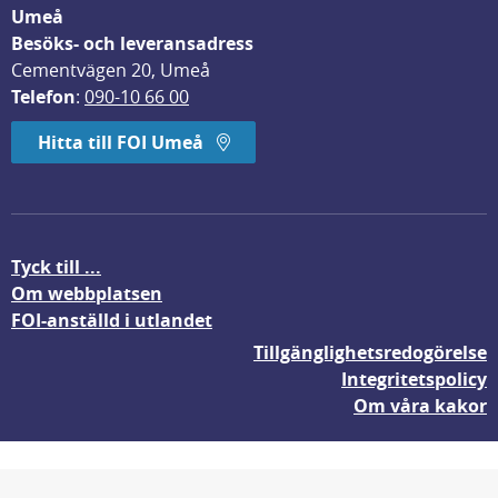
Umeå
Besöks- och leveransadress
Cementvägen 20, Umeå
Telefon
: 
090-10 66 00
Hitta till FOI Umeå
Tyck till ...
Om webbplatsen
FOI-anställd i utlandet
Tillgänglighetsredogörelse
Integritetspolicy
Om våra kakor