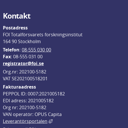
Kontakt
Postadress
FOI Totalförsvarets forskningsinstitut
164 90 Stockholm
Telefon
: 
08-555 030 00
F
ax
: 08-555 031 00
registrator@foi.se
Org.nr: 202100-5182
VAT SE202100518201
Fakturaadress
PEPPOL ID: 0007:2021005182
EDI adress: 2021005182
Org nr: 202100-5182
VAN operatör: OPUS Capita
Länk till annan webbplats, öppnas i
Leverantörsportalen