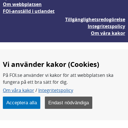
Om webbplatsen
FOI-anställd i utlandet
Tillgänglighetsredogörelse
Integritetspolicy
Om våra kakor
Vi använder kakor (Cookies)
På FOI.se använder vi kakor för att webbplatsen ska
fungera på ett bra sätt för dig.
FOI forskar för en säkrare värld.
Om våra kakor
/
Integritetspolicy
FOI:s kärnverksamhet är forskning, metod- och
teknikutveckling samt analyser och studier.
Acceptera alla
Endast nödvändiga
Myndigheten ligger under Försvarsdepartementet.