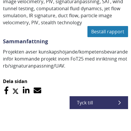
image velocimetry
PIV
signaturanpassning
SAT
wind
tunnel testing
computational fluid dynamics
jet flow
simulation
IR signature
duct flow
particle image
velocimetry
PIV
stealth technology
Beställ rapport
Sammanfattning
Projekten avser kunskapshöjande/kompetensbevarande
inför kommande projekt inom FoT25 med inriktning mot
rb/signaturanpassning/UAV.
Dela sidan
Tyck till