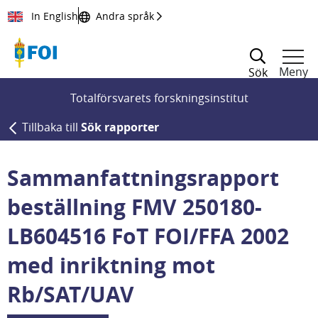
Till innehållet
In English
Andra språk
Meny
Sök
Totalförsvarets forskningsinstitut
Tillbaka till
Sök rapporter
Sammanfattningsrapport
beställning FMV 250180-
LB604516 FoT FOI/FFA 2002
med inriktning mot
Rb/SAT/UAV