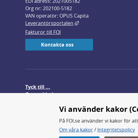
EDI adress: 2021005182
Org nr: 202100-5182
VAN operatör: OPUS Capita
Länk till annan webbplats,
Leverantörsportalen
Fakturor till FOI
Kontakta oss
Tyck till ...
Om webbplatsen
FOI-anställd i utlandet
Vi använder kakor (C
På FOI.se använder vi kakor för at
Om våra kakor
/
Integritetspolicy
FOI forskar för en säkrare värl