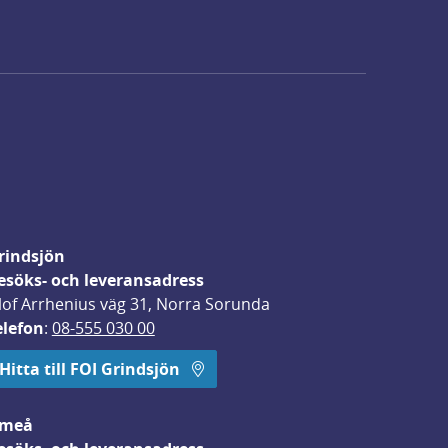
rindsjön
esöks- och leveransadress
lof Arrhenius väg 31, Norra Sorunda
elefon
: 
08-555 030 00
Hitta till FOI Grindsjön
meå