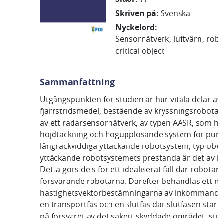
Skriven på
:
Svenska
Nyckelord
:
Sensornätverk
luftvärn
ro
critical object
Sammanfattning
Utgångspunkten för studien är hur vitala delar av
fjärrstridsmedel, bestående av kryssningsrobotar
av ett radarsensornätverk, av typen AASR, som 
höjdtäckning och högupplösande system för pun
långräckviddiga yttäckande robotsystem, typ ob
yttäckande robotsystemets prestanda är det av 
Detta görs dels för ett idealiserat fall där ro
försvarande robotarna. Därefter behandlas ett mer
hastighetsvektorbestämningarna av inkommande 
en transportfas och en slutfas där slutfasen star
på försvaret av det säkert skyddade området, st