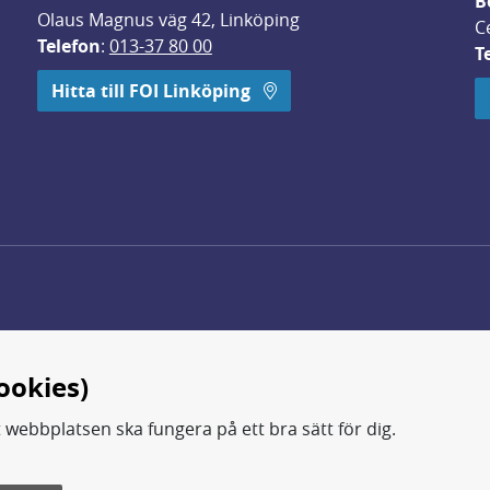
B
Olaus Magnus väg 42, Linköping
C
Telefon
: 
013-37 80 00
T
 öppnas i nytt fönster.
Hitta till FOI Linköping
ookies)
t webbplatsen ska fungera på ett bra sätt för dig.
d.