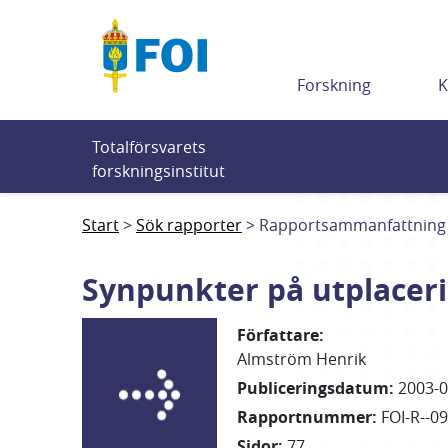
Till innehållet
Forskning
K
Totalförsvarets 
forskningsinstitut
Start
Sök rapporter
Rapportsammanfattning
Synpunkter på utplaceri
Författare
:
Almström Henrik
Publiceringsdatum
:
2003-0
Rapportnummer
:
FOI-R--0
Sidor
:
77