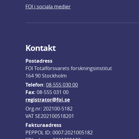
FOI i sociala medier
Kontakt
Postadress
FOI Totalförsvarets forskningsinstitut
164 90 Stockholm
Telefon
: 
08-555 030 00
F
ax
: 08-555 031 00
registrator@foi.se
Org.nr: 202100-5182
VAT SE202100518201
Fakturaadress
PEPPOL ID: 0007:2021005182