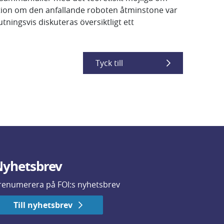
ation om den anfallande roboten åtminstone var
ingsvis diskuteras översiktligt ett
Tyck till
yhetsbrev
renumerera på FOI:s nyhetsbrev
Till nyhetsbrev