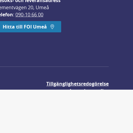
esöks- och leveransadress
ementvägen 20, Umeå
elefon
: 
090-10 66 00
Hitta till FOI Umeå
Tillgänglighetsredogörelse
Integritetspolicy
Om våra kakor