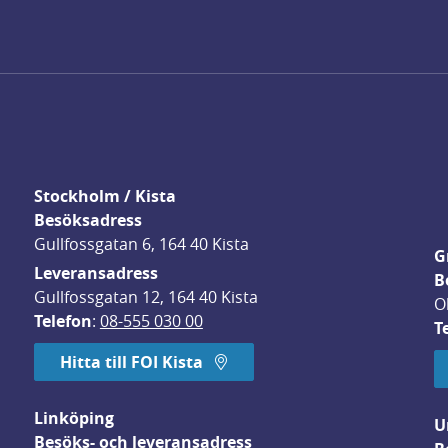
Stockholm / Kista
Besöksadress
Gullfossgatan 6, 164 40 Kista
G
Leveransadress
B
Gullfossgatan 12, 164 40 Kista
O
Telefon
: 
08-555 030 00
T
Hitta till FOI Kista
Linköping
U
Besöks- och leveransadress