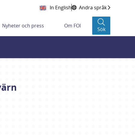
In English
Andra språk
Nyheter och press
Om FOI
Sök
värn