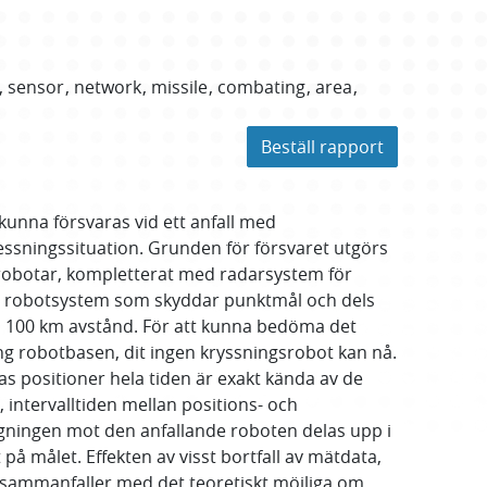
sensor
network
missile
combating
area
Beställ rapport
 kunna försvaras vid ett anfall med
ressningssituation. Grunden för försvaret utgörs
srobotar, kompletterat med radarsystem för
ga robotsystem som skyddar punktmål och dels
a 100 km avstånd. För att kunna bedöma det
g robotbasen, dit ingen kryssningsrobot kan nå.
s positioner hela tiden är exakt kända av de
, intervalltiden mellan positions- och
ningen mot den anfallande roboten delas upp i
på målet. Effekten av visst bortfall av mätdata,
a sammanfaller med det teoretiskt möjliga om