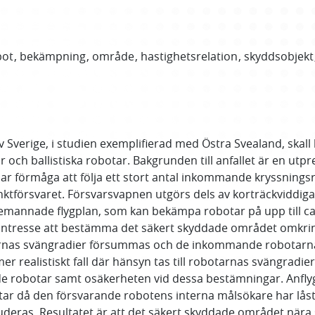
bot
bekämpning
område
hastighetsrelation
skyddsobjekt
 Sverige, i studien exemplifierad med Östra Svealand, skall
 och ballistiska robotar. Bakgrunden till anfallet är en utp
har förmåga att följa ett stort antal inkommande kryssning
ktförsvaret. Försvarsvapnen utgörs dels av korträckviddi
emannade flygplan, som kan bekämpa robotar på upp till c
intresse att bestämma det säkert skyddade området omkrin
botarnas svängradier försummas och de inkommande robotarna
 realistiskt fall där hänsyn tas till robotarnas svängradier
robotar samt osäkerheten vid dessa bestämningar. Anflyg
tar då den försvarande robotens interna målsökare har låst 
uderas. Resultatet är att det säkert skyddade området när