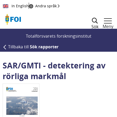
Till innehållet
In English
Andra språk
Meny
Sök
Totalförsvarets forskningsinstitut
Tillbaka till
Sök rapporter
SAR/GMTI - detektering av
rörliga markmål