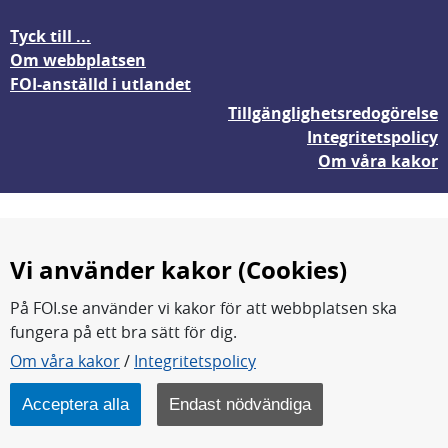
Tyck till ...
Om webbplatsen
FOI-anställd i utlandet
Tillgänglighetsredogörelse
Integritetspolicy
Om våra kakor
Vi använder kakor (Cookies)
På FOI.se använder vi kakor för att webbplatsen ska
fungera på ett bra sätt för dig.
FOI forskar för en säkrare värld.
Om våra kakor
/
Integritetspolicy
FOI:s kärnverksamhet är forskning, metod- och
teknikutveckling samt analyser och studier.
Acceptera alla
Endast nödvändiga
Myndigheten ligger under Försvarsdepartementet.