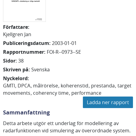
Författare
:
Kjellgren Jan
Publiceringsdatum
:
2003-01-01
Rapportnummer
:
FOI-R--0973--SE
Sidor
:
38
Skriven på
:
Svenska
Nyckelord
:
GMTI
DPCA
målrörelse
koherenstid
prestanda
target
movements
coherency time
performance
Ladda ner rapport
Sammanfattning
Detta arbete utgör ett underlag för modellering av
radarfunktionen vid simulering av överordnade system.