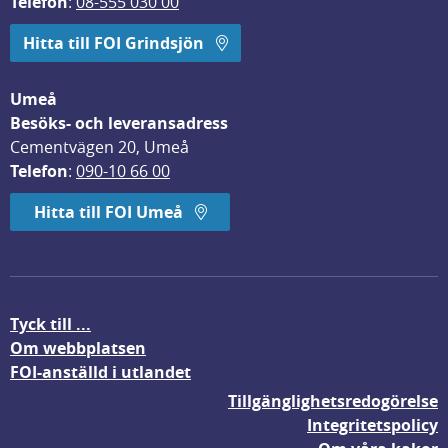
Telefon
: 
08-555 030 00
Hitta till FOI Grindsjön
Umeå
Besöks- och leveransadress
Cementvägen 20, Umeå
Telefon
: 
090-10 66 00
Hitta till FOI Umeå
Tyck till ...
Om webbplatsen
FOI-anställd i utlandet
Tillgänglighetsredogörelse
Integritetspolicy