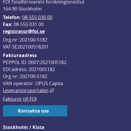
FOI Totalförsvarets forskningsinstitut
164 90 Stockholm
Telefon
: 
08-555 030 00
F
ax
: 08-555 031 00
registrator@foi.se
Org.nr: 202100-5182
VAT SE202100518201
Fakturaadress
PEPPOL ID: 0007:2021005182
EDI adress: 2021005182
Org nr: 202100-5182
VAN operatör: OPUS Capita
Länk till annan webbplats, öppnas i
Leverantörsportalen
Fakturor till FOI
Kontakta oss
Stockholm / Kista