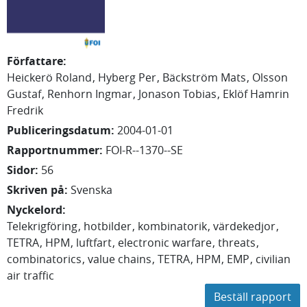
Författare
:
Heickerö Roland
Hyberg Per
Bäckström Mats
Olsson
Gustaf
Renhorn Ingmar
Jonason Tobias
Eklöf Hamrin
Fredrik
Publiceringsdatum
:
2004-01-01
Rapportnummer
:
FOI-R--1370--SE
Sidor
:
56
Skriven på
:
Svenska
Nyckelord
:
Telekrigföring
hotbilder
kombinatorik
värdekedjor
TETRA
HPM
luftfart
electronic warfare
threats
combinatorics
value chains
TETRA
HPM
EMP
civilian
air traffic
Beställ rapport