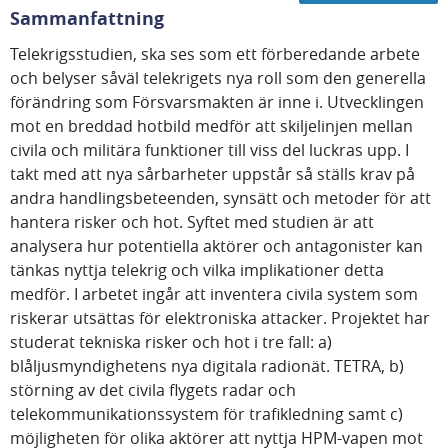
Sammanfattning
Telekrigsstudien, ska ses som ett förberedande arbete
och belyser såväl telekrigets nya roll som den generella
förändring som Försvarsmakten är inne i. Utvecklingen
mot en breddad hotbild medför att skiljelinjen mellan
civila och militära funktioner till viss del luckras upp. I
takt med att nya sårbarheter uppstår så ställs krav på
andra handlingsbeteenden, synsätt och metoder för att
hantera risker och hot. Syftet med studien är att
analysera hur potentiella aktörer och antagonister kan
tänkas nyttja telekrig och vilka implikationer detta
medför. I arbetet ingår att inventera civila system som
riskerar utsättas för elektroniska attacker. Projektet har
studerat tekniska risker och hot i tre fall: a)
blåljusmyndighetens nya digitala radionät. TETRA, b)
störning av det civila flygets radar och
telekommunikationssystem för trafikledning samt c)
möjligheten för olika aktörer att nyttja HPM-vapen mot