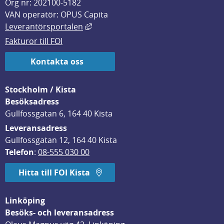
Org nr: 202100-5182
VAN operatör: OPUS Capita
Länk till annan webbplats, öppnas i
Leverantörsportalen
Fakturor till FOI
Kontakta oss
Stockholm / Kista
Besöksadress
Gullfossgatan 6, 164 40 Kista
Leveransadress
Gullfossgatan 12, 164 40 Kista
Telefon
: 
08-555 030 00
Hitta till FOI Kista
Linköping
Besöks- och leveransadress