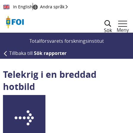
Till innehållet
In English
Andra språk
Meny
Sök
Totalförsvarets forskningsinstitut
Tillbaka till
Sök rapporter
Telekrig i en breddad
hotbild