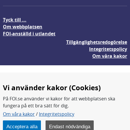
Tyck till ...
Om webbplatsen
FOI-anställd i utlandet
Tillgänglighetsredogörelse
Integritetspolicy
Om våra kakor
Vi använder kakor (Cookies)
På FOI.se använder vi kakor för att webbplatsen ska
fungera på ett bra sätt för dig.
FOI forskar för en säkrare värld.
Om våra kakor
/
Integritetspolicy
FOI:s kärnverksamhet är forskning, metod- och
teknikutveckling samt analyser och studier.
Acceptera alla
Endast nödvändiga