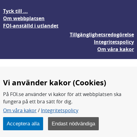
Tyck till ...
Om webbplatsen
FOI-anställd i utlandet
Tillgänglighetsredogörelse
Integritetspolicy
Om våra kakor
Vi använder kakor (Cookies)
På FOI.se använder vi kakor för att webbplatsen ska
fungera på ett bra sätt för dig.
FOI forskar för en säkrare värld.
Om våra kakor
/
Integritetspolicy
FOI:s kärnverksamhet är forskning, metod- och
teknikutveckling samt analyser och studier.
Acceptera alla
Endast nödvändiga
Myndigheten ligger under Försvarsdepartementet.