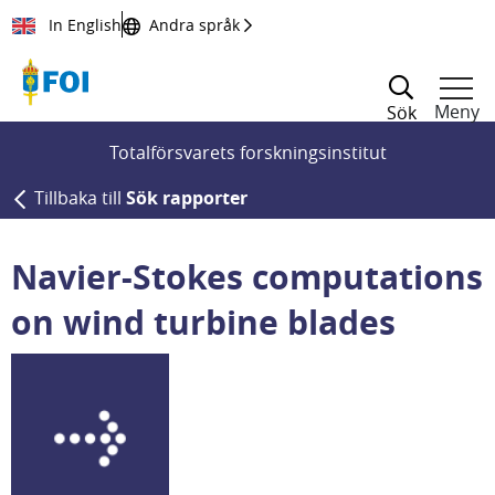
Till innehållet
In English
Andra språk
Meny
Sök
Totalförsvarets forskningsinstitut
Tillbaka till
Sök rapporter
Navier-Stokes computations
on wind turbine blades