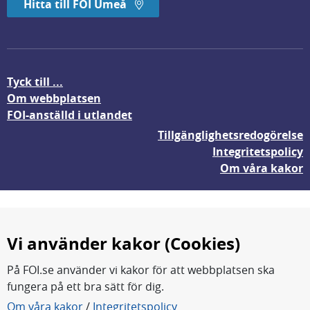
Hitta till FOI Umeå
Tyck till ...
Om webbplatsen
FOI-anställd i utlandet
Tillgänglighetsredogörelse
Integritetspolicy
Om våra kakor
Vi använder kakor (Cookies)
På FOI.se använder vi kakor för att webbplatsen ska
fungera på ett bra sätt för dig.
FOI forskar för en säkrare värld.
Om våra kakor
/
Integritetspolicy