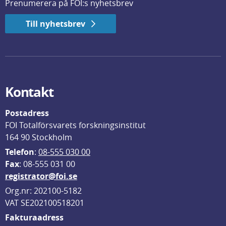
Prenumerera på FOI:s nyhetsbrev
Till nyhetsbrev
Kontakt
Postadress
FOI Totalförsvarets forskningsinstitut
164 90 Stockholm
Telefon
: 
08-555 030 00
F
ax
: 08-555 031 00
registrator@foi.se
Org.nr: 202100-5182
VAT SE202100518201
Fakturaadress