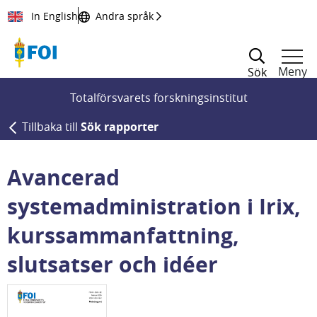
Till innehållet
In English
Andra språk
Meny
Sök
Totalförsvarets forskningsinstitut
Tillbaka till
Sök rapporter
Avancerad
systemadministration i Irix,
kurssammanfattning,
slutsatser och idéer