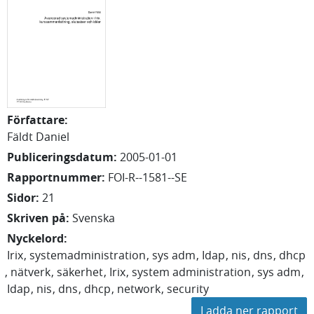
Författare
:
Fäldt Daniel
Publiceringsdatum
:
2005-01-01
Rapportnummer
:
FOI-R--1581--SE
Sidor
:
21
Skriven på
:
Svenska
Nyckelord
:
Irix
systemadministration
sys adm
Idap
nis
dns
dhcp
nätverk
säkerhet
Irix
system administration
sys adm
Idap
nis
dns
dhcp
network
security
Ladda ner rapport