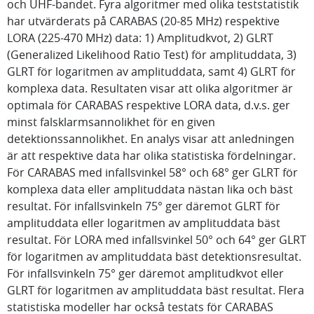
och UHF-bandet. Fyra algoritmer med olika teststatistik
har utvärderats på CARABAS (20-85 MHz) respektive
LORA (225-470 MHz) data: 1) Amplitudkvot, 2) GLRT
(Generalized Likelihood Ratio Test) för amplituddata, 3)
GLRT för logaritmen av amplituddata, samt 4) GLRT för
komplexa data. Resultaten visar att olika algoritmer är
optimala för CARABAS respektive LORA data, d.v.s. ger
minst falsklarmsannolikhet för en given
detektionssannolikhet. En analys visar att anledningen
är att respektive data har olika statistiska fördelningar.
För CARABAS med infallsvinkel 58° och 68° ger GLRT för
komplexa data eller amplituddata nästan lika och bäst
resultat. För infallsvinkeln 75° ger däremot GLRT för
amplituddata eller logaritmen av amplituddata bäst
resultat. För LORA med infallsvinkel 50° och 64° ger GLRT
för logaritmen av amplituddata bäst detektionsresultat.
För infallsvinkeln 75° ger däremot amplitudkvot eller
GLRT för logaritmen av amplituddata bäst resultat. Flera
statistiska modeller har också testats för CARABAS