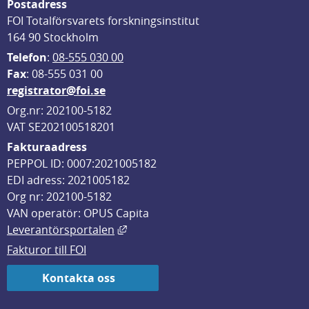
Postadress
FOI Totalförsvarets forskningsinstitut
164 90 Stockholm
Telefon
: 
08-555 030 00
F
ax
: 08-555 031 00
registrator@foi.se
Org.nr: 202100-5182
VAT SE202100518201
Fakturaadress
PEPPOL ID: 0007:2021005182
EDI adress: 2021005182
Org nr: 202100-5182
VAN operatör: OPUS Capita
Länk till annan webbplats, öppnas i
Leverantörsportalen
Fakturor till FOI
Kontakta oss