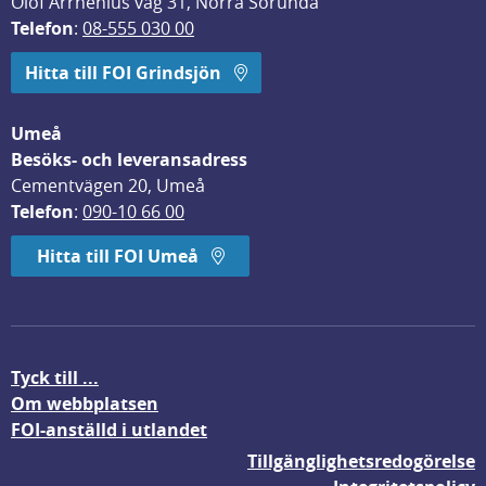
Olof Arrhenius väg 31, Norra Sorunda
Telefon
: 
08-555 030 00
Hitta till FOI Grindsjön
Umeå
Besöks- och leveransadress
Cementvägen 20, Umeå
Telefon
: 
090-10 66 00
Hitta till FOI Umeå
Tyck till ...
Om webbplatsen
FOI-anställd i utlandet
Tillgänglighetsredogörelse