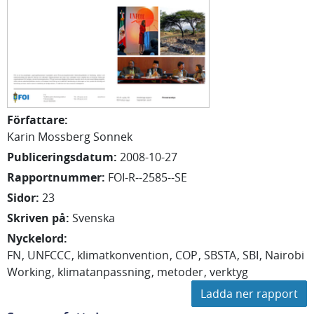
Författare
:
Karin Mossberg Sonnek
Publiceringsdatum
:
2008-10-27
Rapportnummer
:
FOI-R--2585--SE
Sidor
:
23
Skriven på
:
Svenska
Nyckelord
:
FN
UNFCCC
klimatkonvention
COP
SBSTA
SBI
Nairobi
Working
klimatanpassning
metoder
verktyg
Ladda ner rapport