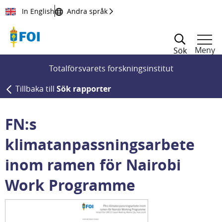
Till innehållet
In English
Andra språk
Meny
Sök
Totalförsvarets forskningsinstitut
Tillbaka till
Sök rapporter
FN:s
klimatanpassningsarbete
inom ramen för Nairobi
Work Programme