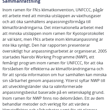
Sammanfattning
Inom ramen för FN:s klimatkonvention, UNFCCC, pågår
ett arbete med att minska utsläppen av växthusgaser
och att öka samhällens anpassningsförmåga till
klimatförändringarna. Det internationella arbetet med
att minska utsläppen inom ramen för Kyotoprotokollet
är väl känt, men FN:s arbete inom klimatanpassning är
inte lika synligt. Den här rapporten presenterar
översiktligt hur anpassningsarbetet är organiserat. 2005
startades Nairobi Working Programme (NWP), ett
femårigt program inom ramen för UNFCCC, för att öka
förståelsen för effekterna av klimatförändringarna och
för att sprida information om hur samhällen kan minska
sin sårbarhet genom anpassning. Ytterst syftar NWP till
att utvecklingsländer ska ta välinformerade
anpassningsbeslut baserade på en vetenskaplig grund.
Inom ramen för NWP finns nio delområden. Ett av dem
behandlar metoder och verktyg för att värdera