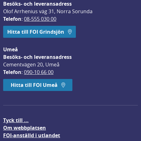
Besöks- och leveransadress
Olof Arrhenius väg 31, Norra Sorunda
Telefon
: 
08-555 030 00
Hitta till FOI Grindsjön
Umeå
Besöks- och leveransadress
Cementvägen 20, Umeå
Telefon
: 
090-10 66 00
Hitta till FOI Umeå
Tyck till ...
Om webbplatsen
FOI-anställd i utlandet