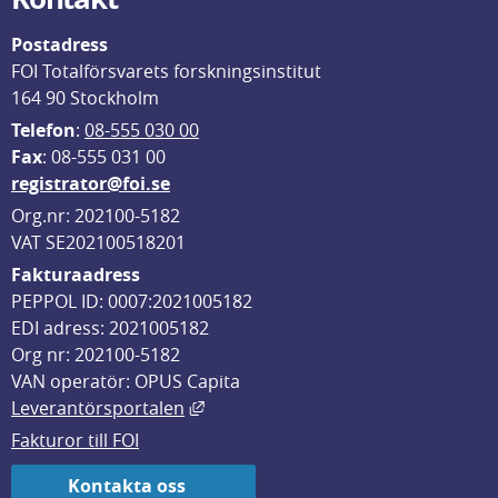
Postadress
FOI Totalförsvarets forskningsinstitut
164 90 Stockholm
Telefon
: 
08-555 030 00
F
ax
: 08-555 031 00
registrator@foi.se
Org.nr: 202100-5182
VAT SE202100518201
Fakturaadress
PEPPOL ID: 0007:2021005182
EDI adress: 2021005182
Org nr: 202100-5182
VAN operatör: OPUS Capita
Länk till annan webbplats, öppnas i
Leverantörsportalen
Fakturor till FOI
Kontakta oss