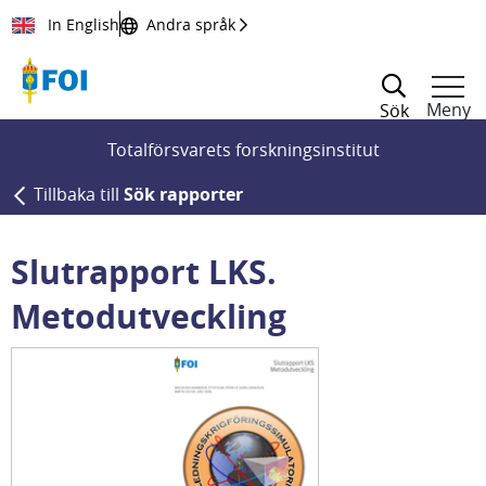
Till innehållet
In English
Andra språk
Meny
Sök
Totalförsvarets forskningsinstitut
Tillbaka till
Sök rapporter
Slutrapport LKS.
Metodutveckling