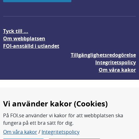
Tyck till ...
Om webbplatsen
FOI-anställd i utlandet
Tillgänglighetsredogörelse
Integritetspolicy
Om våra kakor
Vi använder kakor (Cookies)
På FOI.se använder vi kakor för att webbplatsen ska
fungera på ett bra sätt för dig.
FOI forskar för en säkrare värld.
Om våra kakor
/
Integritetspolicy
FOI:s kärnverksamhet är forskning, metod- och