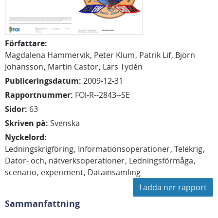
Författare
:
Magdalena Hammervik
Peter Klum
Patrik Lif
Björn
Johansson
Martin Castor
Lars Tydén
Publiceringsdatum
:
2009-12-31
Rapportnummer
:
FOI-R--2843--SE
Sidor
:
63
Skriven på
:
Svenska
Nyckelord
:
Ledningskrigföring
Informationsoperationer
Telekrig
Dator- och
nätverksoperationer
Ledningsförmåga
scenario
experiment
Datainsamling
Ladda ner rapport
Sammanfattning