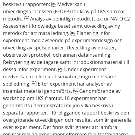
beskrivs i rapporten:  Medverkan i
utvecklingsprocessen (FEDEP) för krav på LKS som rör
metodik.  Analys av befintlig metodik (t.ex. ur NATO C2
Assessment Knowledge base) samt utveckling av ny
metodik för att mäta ledning.  Planering inför
experiment med avseende på experimentdesign och
utveckling av spelscenarier. Utveckling av enkäter,
observatörsprotokoll och annan datainsamling.
Rekrytering av deltagare samt introduktionsmaterial till
dessa inför experiment.  Under experiment
medverkan i rollerna observatör, högre chef samt
spelledning.  Efter experiment har analyser av
insamlat material genomförts.  Genomförande av
workshop om LKS framtid. 10 experiment har
genomförts i demonstratormiljön vilka beskrivs i
separata rapporter. I föreliggande rapport beskrivs den
övergripande utvecklingen och resultat som är generella
över experiment. Det finns svårigheter att jämföra
resultat mellan experiment eftersom förutsättningarna