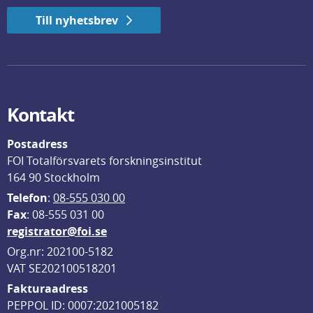
Till nyhetsbrev
Kontakt
Postadress
FOI Totalförsvarets forskningsinstitut
164 90 Stockholm
Telefon
: 
08-555 030 00
F
ax
: 08-555 031 00
registrator@foi.se
Org.nr: 202100-5182
VAT SE202100518201
Fakturaadress
PEPPOL ID: 0007:2021005182