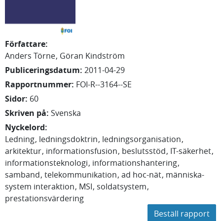
Författare
:
Anders
Törne
Göran
Kindström
Publiceringsdatum
:
2011-04-29
Rapportnummer
:
FOI-R--3164--SE
Sidor
:
60
Skriven på
:
Svenska
Nyckelord
:
Ledning
ledningsdoktrin
ledningsorganisation
arkitektur
informationsfusion
beslutsstöd
IT-säkerhet
informationsteknologi
informationshantering
samband
telekommunikation
ad hoc-nät
människa-
system interaktion
MSI
soldatsystem
prestationsvärdering
Beställ rapport