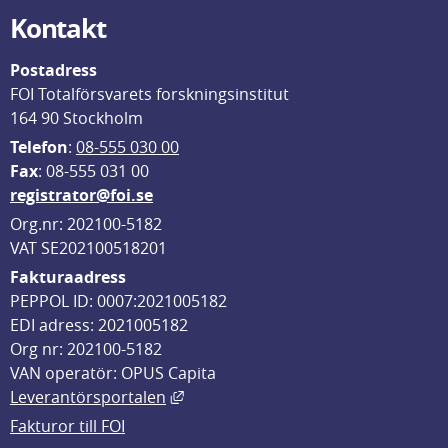
Kontakt
Postadress
FOI Totalförsvarets forskningsinstitut
164 90 Stockholm
Telefon
: 
08-555 030 00
F
ax
: 08-555 031 00
registrator@foi.se
Org.nr: 202100-5182
VAT SE202100518201
Fakturaadress
PEPPOL ID: 0007:2021005182
EDI adress: 2021005182
Org nr: 202100-5182
VAN operatör: OPUS Capita
Länk till annan webbplats, öppnas i
Leverantörsportalen
Fakturor till FOI