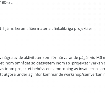
3180--SE
d
hjälm
keram
fibermaterial
finkalibriga projektiler
 några av de aktiviteter som för närvarande pågår vid FOI 
mhet inom området soldatsystem inom FoTprojektet "Verkan o
föras inom projektet behövs en samordning av insatserna 
t att utgöra underlag inför kommande workshop/samverkan