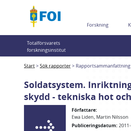
Till innehållet
Forskning
K
Totalförsvarets 
forskningsinstitut
Start
Sök rapporter
Rapportsammanfattning
Soldatsystem. Inriktnin
skydd - tekniska hot oc
Författare
:
Ewa
Liden
Martin
Nilsson
Publiceringsdatum
:
2011-