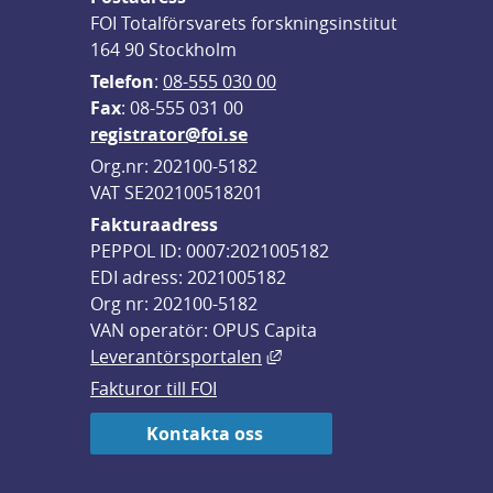
FOI Totalförsvarets forskningsinstitut
164 90 Stockholm
Telefon
: 
08-555 030 00
F
ax
: 08-555 031 00
registrator@foi.se
Org.nr: 202100-5182
VAT SE202100518201
Fakturaadress
PEPPOL ID: 0007:2021005182
EDI adress: 2021005182
Org nr: 202100-5182
VAN operatör: OPUS Capita
Länk till annan webbplats,
Leverantörsportalen
Fakturor till FOI
Kontakta oss