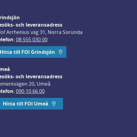
rindsjön
esöks- och leveransadress
lof Arrhenius väg 31, Norra Sorunda
elefon
: 
08-555 030 00
Hitta till FOI Grindsjön
meå
esöks- och leveransadress
ementvägen 20, Umeå
elefon
: 
090-10 66 00
Hitta till FOI Umeå