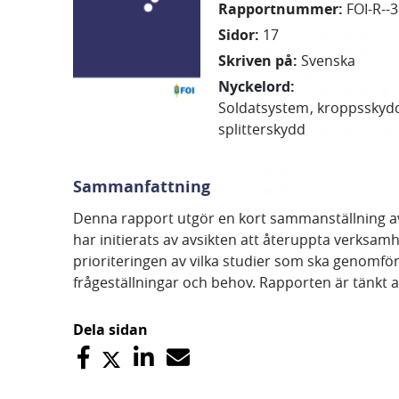
Rapportnummer
:
FOI-R--
Sidor
:
17
Skriven på
:
Svenska
Nyckelord
:
Soldatsystem
kroppsskyd
splitterskydd
Sammanfattning
Denna rapport utgör en kort sammanställning av
har initierats av avsikten att återuppta verksa
prioriteringen av vilka studier som ska genom
frågeställningar och behov. Rapporten är tänk
Dela sidan