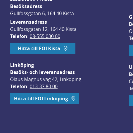
Besöksadress
Gullfossgatan 6, 164 40 Kista
G
Leveransadress
B
Gullfossgatan 12, 164 40 Kista
O
Telefon
: 
08-555 030 00
T
Hitta till FOI Kista
Linköping
U
Besöks- och leveransadress
B
Olaus Magnus väg 42, Linköping
C
Telefon
: 
013-37 80 00
T
 öppnas i nytt fönster.
Hitta till FOI Linköping