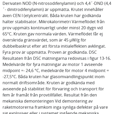
Derivaten NOD (N-nitrosodifenylamin) och 4,4´-DND (4,4
´- dinitrodifenylamin) är uppmätta. Krutet innehåller
även CEN I (etylcentralit. Båda kruten har godkända
halter stabilisator. Mikrokalorimetri Värmeflödet från
prov uppmäts kontinuerligt under minst 20 dygn vid
65°C. Kruten gav normala värden. Värmeflödet får ej
överskrida gränsvärdet, som är 45 µW/g för
dubbelbaskrut efter att första initialeffekten avklingat.
Fyra prov är uppmätta. Proven är godkända. DSC
Resultaten från DSC mätningarna redovisas i figur 13-16.
Medelvärde för fyra mätningar av motor 1 avseende
midpoint =- 24,6 °C, medelvärde för motor 4 midpoint =
-27,5°C. Båda kruten har glasomvandlingspunkt inom
normalt driftsområde. Kruten är godkända med
avseende på stabilitet för förvaring och transport för
fem år framåt från provtillfället. Resultat från den
mekaniska demonteringen Vid demontering av
raketmotorerna framkom inga synliga defekter på vare
sig explosiver eller i systemet ingående mekaniska