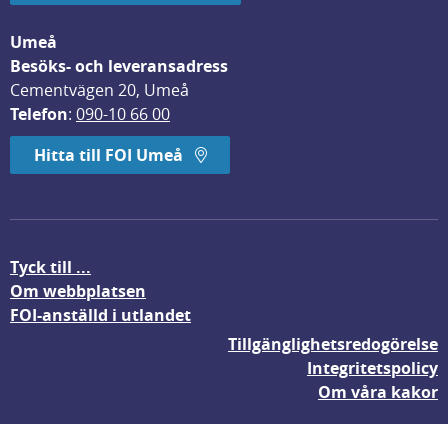
Umeå
Besöks- och leveransadress
Cementvägen 20, Umeå
Telefon
: 
090-10 66 00
Hitta till FOI Umeå
Tyck till ...
Om webbplatsen
FOI-anställd i utlandet
Tillgänglighetsredogörelse
Integritetspolicy
Om våra kakor