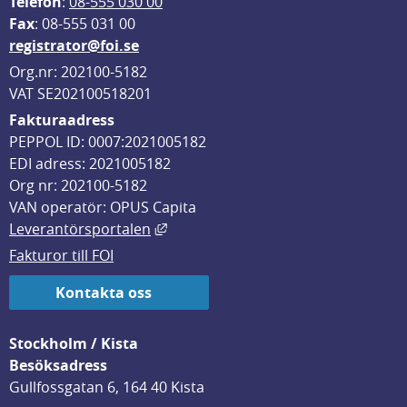
Telefon
: 
08-555 030 00
F
ax
: 08-555 031 00
registrator@foi.se
Org.nr: 202100-5182
VAT SE202100518201
Fakturaadress
PEPPOL ID: 0007:2021005182
EDI adress: 2021005182
Org nr: 202100-5182
VAN operatör: OPUS Capita
Länk till annan webbplats, öppnas i
Leverantörsportalen
Fakturor till FOI
Kontakta oss
Stockholm / Kista
Besöksadress
Gullfossgatan 6, 164 40 Kista