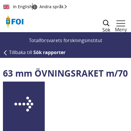
Till innehållet
In English
Andra språk
Meny
Sök
Totalförsvarets forskningsinstitut
Tillbaka till
Sök rapporter
63 mm ÖVNINGSRAKET m/70