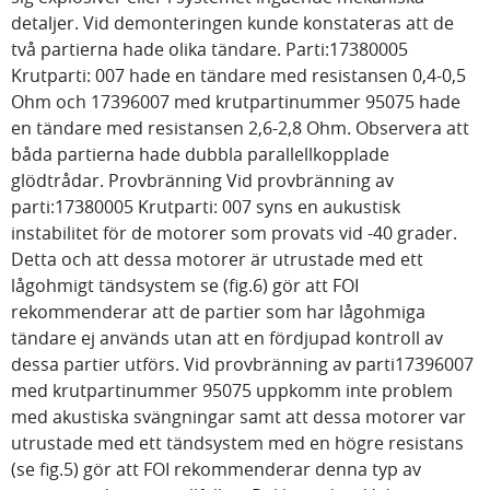
detaljer. Vid demonteringen kunde konstateras att de
två partierna hade olika tändare. Parti:17380005
Krutparti: 007 hade en tändare med resistansen 0,4-0,5
Ohm och 17396007 med krutpartinummer 95075 hade
en tändare med resistansen 2,6-2,8 Ohm. Observera att
båda partierna hade dubbla parallellkopplade
glödtrådar. Provbränning Vid provbränning av
parti:17380005 Krutparti: 007 syns en aukustisk
instabilitet för de motorer som provats vid -40 grader.
Detta och att dessa motorer är utrustade med ett
lågohmigt tändsystem se (fig.6) gör att FOI
rekommenderar att de partier som har lågohmiga
tändare ej används utan att en fördjupad kontroll av
dessa partier utförs. Vid provbränning av parti17396007
med krutpartinummer 95075 uppkomm inte problem
med akustiska svängningar samt att dessa motorer var
utrustade med ett tändsystem med en högre resistans
(se fig.5) gör att FOI rekommenderar denna typ av