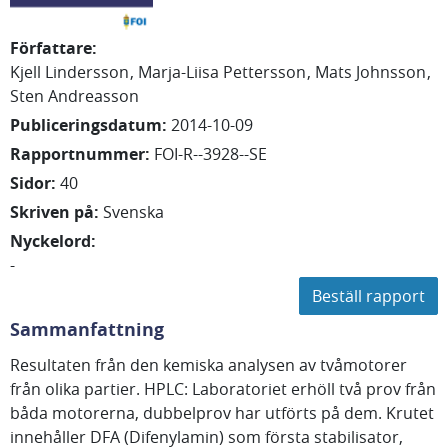
Författare
:
Kjell
Lindersson
Marja-Liisa
Pettersson
Mats
Johnsson
Sten
Andreasson
Publiceringsdatum
:
2014-10-09
Rapportnummer
:
FOI-R--3928--SE
Sidor
:
40
Skriven på
:
Svenska
Nyckelord
:
-
Beställ rapport
Sammanfattning
Resultaten från den kemiska analysen av tvåmotorer
från olika partier. HPLC: Laboratoriet erhöll två prov från
båda motorerna, dubbelprov har utförts på dem. Krutet
innehåller DFA (Difenylamin) som första stabilisator,