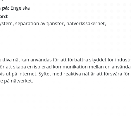
n på
:
Engelska
ord
:
system
separation av tjänster
nätverkssäkerhet
tiva nät kan användas för att förbättra skyddet för industrie
r att skapa en isolerad kommunikation mellan en användar
vis ut på internet. Syftet med reaktiva nät är att försvåra fö
ne på nätverket.