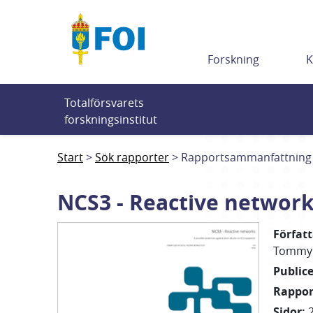
Till innehållet
Forskning
K
Totalförsvarets 
forskningsinstitut
Start
Sök rapporter
Rapportsammanfattning
NCS3 - Reactive networ
Förfat
Tommy
Public
Rappo
Sidor
: