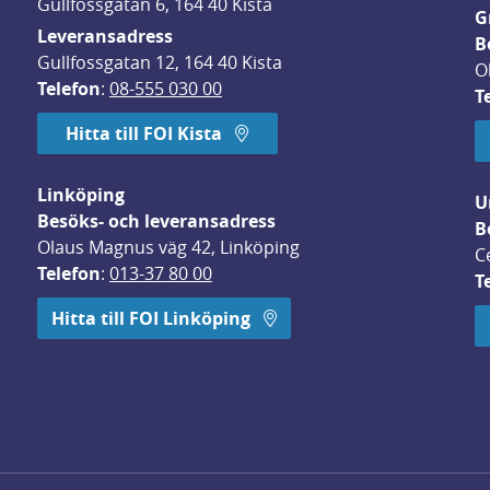
Gullfossgatan 6, 164 40 Kista
G
Leveransadress
B
Gullfossgatan 12, 164 40 Kista
O
Telefon
: 
08-555 030 00
T
Hitta till FOI Kista
Linköping
U
Besöks- och leveransadress
B
Olaus Magnus väg 42, Linköping
C
Telefon
: 
013-37 80 00
T
 öppnas i nytt fönster.
Hitta till FOI Linköping