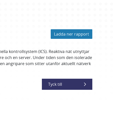
Ladda ner rapport
lla kontrollsystem (ICS). Reaktiva nät utnyttjar
e och en server. Under tiden som den isolerade
r en angripare som sitter utanför aktuellt nätverk
Tyck till