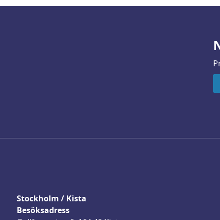
N
P
Stockholm / Kista
Besöksadress