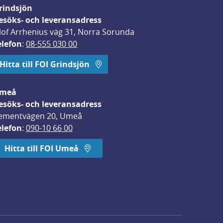
rindsjön
esöks- och leveransadress
lof Arrhenius väg 31, Norra Sorunda
elefon
: 
08-555 030 00
Hitta till FOI Grindsjön
meå
esöks- och leveransadress
ementvägen 20, Umeå
elefon
: 
090-10 66 00
Hitta till FOI Umeå