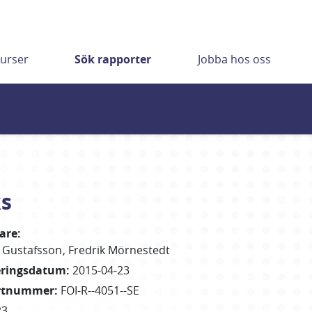
urser
Sök rapporter
Jobba hos oss
ks
tare
:
Gustafsson
Fredrik
Mörnestedt
eringsdatum
:
2015-04-23
rtnummer
:
FOI-R--4051--SE
23