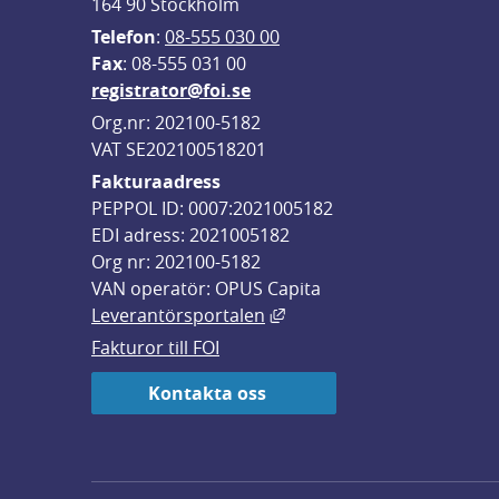
164 90 Stockholm
Telefon
: 
08-555 030 00
F
ax
: 08-555 031 00
registrator@foi.se
Org.nr: 202100-5182
VAT SE202100518201
Fakturaadress
PEPPOL ID: 0007:2021005182
EDI adress: 2021005182
Org nr: 202100-5182
VAN operatör: OPUS Capita
Länk till annan webbplats,
Leverantörsportalen
Fakturor till FOI
Kontakta oss