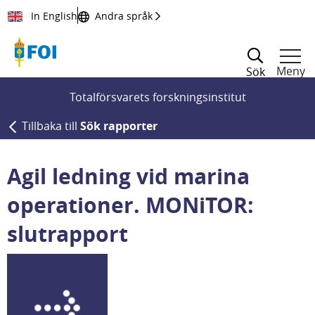
Till innehållet
In English
Andra språk
Meny
Sök
Totalförsvarets forskningsinstitut
Tillbaka till
Sök rapporter
Agil ledning vid marina
operationer. MONiTOR:
slutrapport