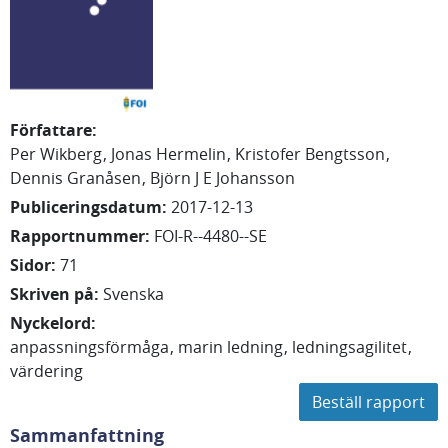
Författare
:
Per
Wikberg
Jonas
Hermelin
Kristofer
Bengtsson
Dennis
Granåsen
Björn J E
Johansson
Publiceringsdatum
:
2017-12-13
Rapportnummer
:
FOI-R--4480--SE
Sidor
:
71
Skriven på
:
Svenska
Nyckelord
:
anpassningsförmåga
marin ledning
ledningsagilitet
värdering
Beställ rapport
Sammanfattning