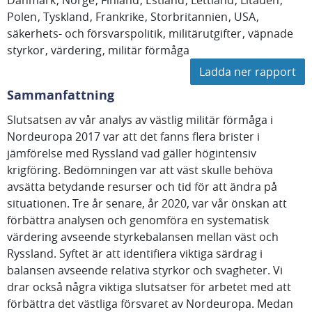
Danmark
Norge
Finland
Estland
Lettland
Litauen
Polen
Tyskland
Frankrike
Storbritannien
USA
säkerhets- och försvarspolitik
militärutgifter
väpnade
styrkor
värdering
militär förmåga
Ladda ner rapport
Sammanfattning
Slutsatsen av vår analys av västlig militär förmåga i
Nordeuropa 2017 var att det fanns flera brister i
jämförelse med Ryssland vad gäller högintensiv
krigföring. Bedömningen var att väst skulle behöva
avsätta betydande resurser och tid för att ändra på
situationen. Tre år senare, år 2020, var vår önskan att
förbättra analysen och genomföra en systematisk
värdering avseende styrkebalansen mellan väst och
Ryssland. Syftet är att identifiera viktiga särdrag i
balansen avseende relativa styrkor och svagheter. Vi
drar också några viktiga slutsatser för arbetet med att
förbättra det västliga försvaret av Nordeuropa. Medan