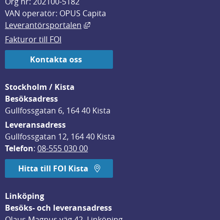
Org nr: 202100-5182
VAN operatör: OPUS Capita
Länk till annan webbplats, öppnas i
Leverantörsportalen
Fakturor till FOI
Kontakta oss
Stockholm / Kista
Besöksadress
Gullfossgatan 6, 164 40 Kista
Leveransadress
Gullfossgatan 12, 164 40 Kista
Telefon
: 
08-555 030 00
Hitta till FOI Kista
Linköping
Besöks- och leveransadress
Olaus Magnus väg 42, Linköping