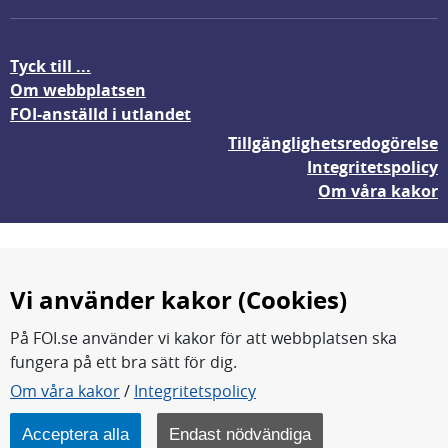
Tyck till ...
Om webbplatsen
FOI-anställd i utlandet
Tillgänglighetsredogörelse
Integritetspolicy
Om våra kakor
Vi använder kakor (Cookies)
På FOI.se använder vi kakor för att webbplatsen ska
fungera på ett bra sätt för dig.
FOI forskar för en säkrare värld.
Om våra kakor
/
Integritetspolicy
FOI:s kärnverksamhet är forskning, metod- och
teknikutveckling samt analyser och studier.
Acceptera alla
Endast nödvändiga
Myndigheten ligger under Försvarsdepartementet.