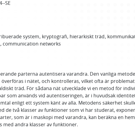
4--SE
tribuerade system
kryptografi
hierarkiskt träd
kommunikat
communication networks
cerande parterna autentisera varandra. Den vanliga metoden
verföras i nätet, och kontrolleras, vilket ofta är problemat
diskt träd. För sådana nät utvecklade vi en metod för indivi
lpar som används vid autentiseringen, är i huvudsak identite
primtal enligt ett system känt av alla. Metodens säkerhet skul
d de två klasser av funktioner som vi har studerat, exponenti
vå parter, som är i maskopi med varandra, kan beräkna en heml
s med andra klasser av funktioner.