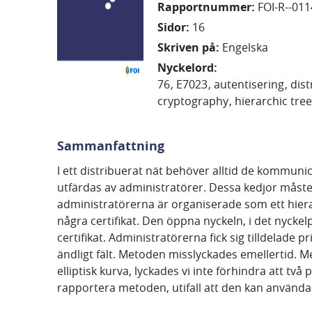
Rapportnummer
:
FOI-R--011
Sidor
:
16
Skriven på
:
Engelska
Nyckelord
:
76
E7023
autentisering
dis
cryptography
hierarchic tree
Sammanfattning
I ett distribuerat nät behöver alltid de kommuni
utfärdas av administratörer. Dessa kedjor måste ö
administratörerna är organiserade som ett hieral
några certifikat. Den öppna nyckeln, i det nycke
certifikat. Administratörerna fick sig tilldelade 
ändligt fält. Metoden misslyckades emellertid. Me
elliptisk kurva, lyckades vi inte förhindra att t
rapportera metoden, utifall att den kan använda