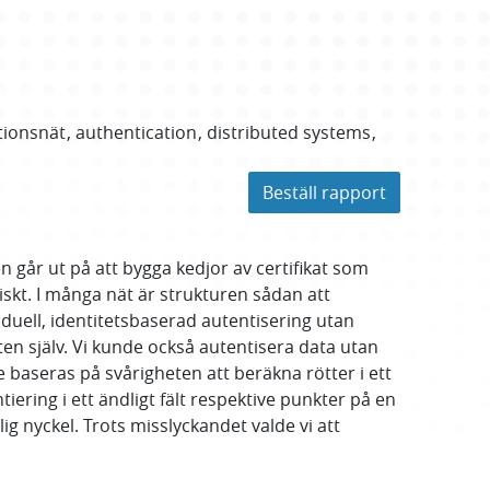
ionsnät
authentication
distributed systems
Beställ rapport
 går ut på att bygga kedjor av certifikat som
iskt. I många nät är strukturen sådan att
duell, identitetsbaserad autentisering utan
ten själv. Vi kunde också autentisera data utan
le baseras på svårigheten att beräkna rötter i ett
ering i ett ändligt fält respektive punkter på en
ig nyckel. Trots misslyckandet valde vi att