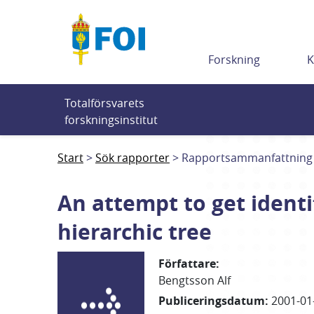
Till innehållet
Forskning
K
Totalförsvarets 
forskningsinstitut
Start
Sök rapporter
Rapportsammanfattning
An attempt to get identi
hierarchic tree
Författare
:
Bengtsson Alf
Publiceringsdatum
:
2001-01