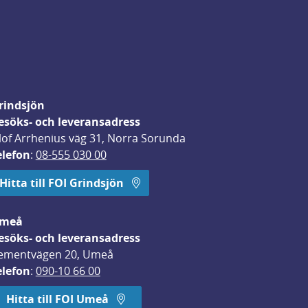
rindsjön
esöks- och leveransadress
lof Arrhenius väg 31, Norra Sorunda
elefon
: 
08-555 030 00
Hitta till FOI Grindsjön
meå
esöks- och leveransadress
ementvägen 20, Umeå
elefon
: 
090-10 66 00
Hitta till FOI Umeå