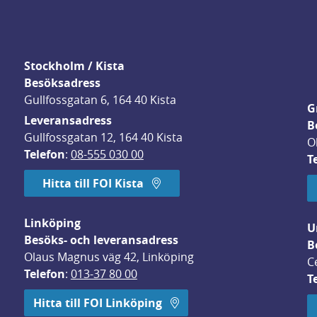
Stockholm / Kista
Besöksadress
Gullfossgatan 6, 164 40 Kista
G
Leveransadress
B
Gullfossgatan 12, 164 40 Kista
O
Telefon
: 
08-555 030 00
T
Hitta till FOI Kista
Linköping
U
Besöks- och leveransadress
B
Olaus Magnus väg 42, Linköping
C
Telefon
: 
013-37 80 00
T
 öppnas i nytt fönster.
Hitta till FOI Linköping