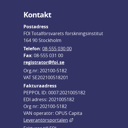
Kontakt
Postadress
FOI Totalförsvarets forskningsinstitut
164 90 Stockholm
Telefon
: 
08-555 030 00
F
ax
: 08-555 031 00
registrator@foi.se
Org.nr: 202100-5182
VAT SE202100518201
Fakturaadress
PEPPOL ID: 0007:2021005182
EDI adress: 2021005182
Org nr: 202100-5182
VAN operatör: OPUS Capita
Länk till annan webbplats,
Leverantörsportalen