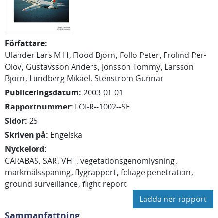
Författare
:
Ulander Lars M H
Flood Björn
Follo Peter
Frölind Per-
Olov
Gustavsson Anders
Jonsson Tommy
Larsson
Björn
Lundberg Mikael
Stenström Gunnar
Publiceringsdatum
:
2003-01-01
Rapportnummer
:
FOI-R--1002--SE
Sidor
:
25
Skriven på
:
Engelska
Nyckelord
:
CARABAS
SAR
VHF
vegetationsgenomlysning
markmålsspaning
flygrapport
foliage penetration
ground surveillance
flight report
Ladda ner rapport
Sammanfattning