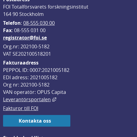
FOI Totalförsvarets forskningsinstitut
164 90 Stockholm
Telefon
: 
08-555 030 00
F
ax
: 08-555 031 00
registrator@foi.se
Org.nr: 202100-5182
VAT SE202100518201
Fakturaadress
PEPPOL ID: 0007:2021005182
EDI adress: 2021005182
Org nr: 202100-5182
VAN operatör: OPUS Capita
Länk till annan webbplats, öppnas i
Leverantörsportalen
Fakturor till FOI
Kontakta oss