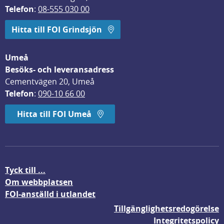
Telefon
: 
08-555 030 00
Hitta till FOI Grindsjön
Umeå
Besöks- och leveransadress
Cementvägen 20, Umeå
Telefon
: 
090-10 66 00
Hitta till FOI Umeå
Tyck till ...
Om webbplatsen
FOI-anställd i utlandet
Tillgänglighetsredogörelse
Integritetspolicy