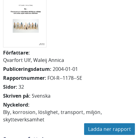
Författare
:
Qvarfort Ulf
Waleij Annica
Publiceringsdatum
:
2004-01-01
Rapportnummer
:
FOI-R--1178--SE
Sidor
:
32
Skriven på
:
Svenska
Nyckelord
:
Bly
korrosion
löslighet
transport
miljön
skytteverksamhet
Ladda ner rapport