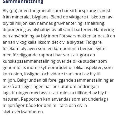
Sammanfattning
Bly (pb) är en tungmetall som har sitt ursprung främst
från mineralet blyglans. Bland de viktigare tillskotten av
bly till miljön kan nämnas gruvhantering, smältning,
deponering av blyhaltigt avfall samt batterier. Hantering
och användning av bly inom Försvarsmakten är också en
annan viktig källa liksom det civila skyttet. Tidigare
förekom bly även som en komponent i bensin. Syftet
med föreliggande rapport har varit att göra en
kunskapssammanställning över de olika studier som
genomförts inom skytteområdet ur olika aspekter, som
korrosion, löslighet och vidare transport av bly till
miljön. Bakgrunden till föreliggande sammanställning är
också att regeringen har beslutat om ändringar i
lagstiftningen med avsikt att minska tillflödet av bly till
naturen. Rapporten kan användas som ett underlag i
miljöfrågor både för den militära och civila
skytteverksamheten.