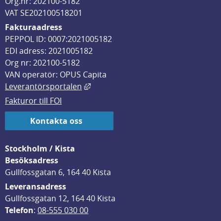
Org.nr: 202100-5182
VAT SE202100518201
Fakturaadress
PEPPOL ID: 0007:2021005182
EDI adress: 2021005182
Org nr: 202100-5182
VAN operatör: OPUS Capita
Länk till annan webbplats, öppnas i
Leverantörsportalen
Fakturor till FOI
Kontakta oss
Stockholm / Kista
Besöksadress
Gullfossgatan 6, 164 40 Kista
Leveransadress
Gullfossgatan 12, 164 40 Kista
Telefon
: 
08-555 030 00