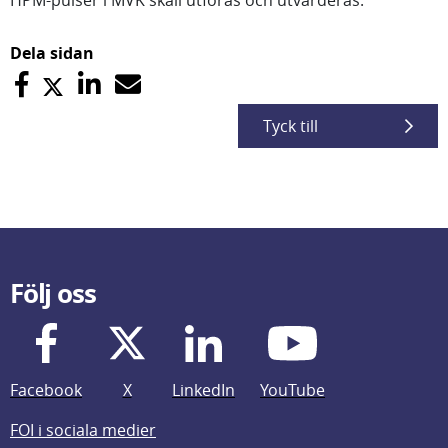
HPM-pulser i MVK skall utföras och utvärderas.
Dela sidan
Tyck till
Följ oss
Facebook
X
LinkedIn
YouTube
FOI i sociala medier