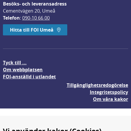
Besöks- och leveransadress
Cementvägen 20, Umeå
Telefon
: 
090-10 66 00
Hitta till FOI Umeå
Tyck till ...
Om webbplatsen
FOI-anställd i utlandet
Tillgänglighetsredogörelse
Integritetspolicy
Om våra kakor