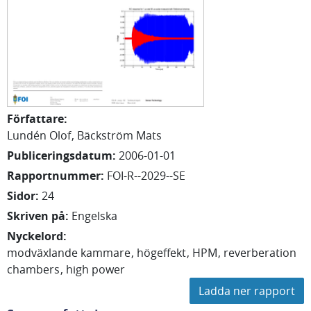
Författare
:
Lundén Olof
Bäckström Mats
Publiceringsdatum
:
2006-01-01
Rapportnummer
:
FOI-R--2029--SE
Sidor
:
24
Skriven på
:
Engelska
Nyckelord
:
modväxlande kammare
högeffekt
HPM
reverberation
chambers
high power
Ladda ner rapport