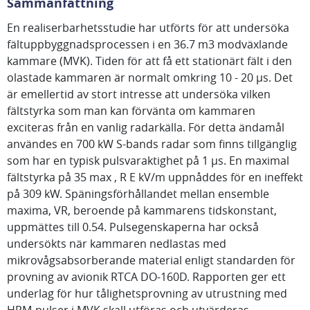
Sammanfattning
En realiserbarhetsstudie har utförts för att undersöka
fältuppbyggnadsprocessen i en 36.7 m3 modväxlande
kammare (MVK). Tiden för att få ett stationärt fält i den
olastade kammaren är normalt omkring 10 - 20 µs. Det
är emellertid av stort intresse att undersöka vilken
fältstyrka som man kan förvänta om kammaren
exciteras från en vanlig radarkälla. För detta ändamål
användes en 700 kW S-bands radar som finns tillgänglig
som har en typisk pulsvaraktighet på 1 µs. En maximal
fältstyrka på 35 max , R E kV/m uppnåddes för en ineffekt
på 309 kW. Späningsförhållandet mellan ensemble
maxima, VR, beroende på kammarens tidskonstant,
uppmättes till 0.54. Pulsegenskaperna har också
undersökts när kammaren nedlastas med
mikrovågsabsorberande material enligt standarden för
provning av avionik RTCA DO-160D. Rapporten ger ett
underlag för hur tålighetsprovning av utrustning med