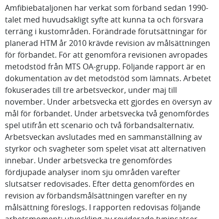
Amfibiebataljonen har verkat som förband sedan 1990-
talet med huvudsakligt syfte att kunna ta och försvara
terräng i kustområden. Förändrade förutsättningar för
planerad HTM år 2010 krävde revision av målsättningen
för förbandet. För att genomföra revisionen avropades
metodstöd från MTS OA-grupp. Följande rapport är en
dokumentation av det metodstöd som lämnats. Arbetet
fokuserades till tre arbetsveckor, under maj till
november. Under arbetsvecka ett gjordes en översyn av
mål för förbandet. Under arbetsvecka två genomfördes
spel utifrån ett scenario och två förbandsalternativ.
Arbetsveckan avslutades med en sammanställning av
styrkor och svagheter som spelet visat att alternativen
innebar. Under arbetsvecka tre genomfördes
fördjupade analyser inom sju områden varefter
slutsatser redovisades. Efter detta genomfördes en
revision av förbandsmålsättningen varefter en ny
målsättning föreslogs. I rapporten redovisas följande