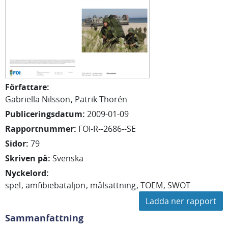
Författare
:
Gabriella Nilsson
Patrik Thorén
Publiceringsdatum
:
2009-01-09
Rapportnummer
:
FOI-R--2686--SE
Sidor
:
79
Skriven på
:
Svenska
Nyckelord
:
spel
amfibiebataljon
målsättning
TOEM
SWOT
Ladda ner rapport
Sammanfattning