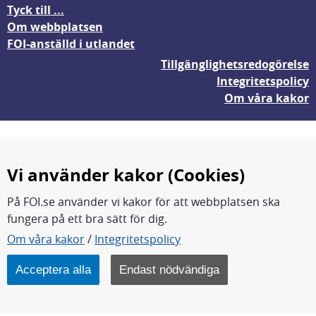
Tyck till ...
Om webbplatsen
FOI-anställd i utlandet
Tillgänglighetsredogörelse
Integritetspolicy
Om våra kakor
Vi använder kakor (Cookies)
På FOI.se använder vi kakor för att webbplatsen ska
fungera på ett bra sätt för dig.
FOI forskar för en säkrare värld.
Om våra kakor
/
Integritetspolicy
FOI:s kärnverksamhet är forskning, metod- och
teknikutveckling samt analyser och studier.
Acceptera alla
Endast nödvändiga
Myndigheten ligger under Försvarsdepartementet.