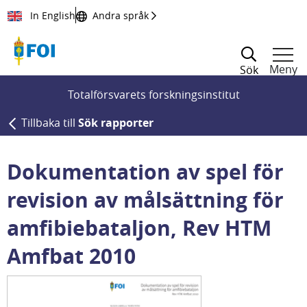
Till innehållet
In English
Andra språk
Meny
Sök
Totalförsvarets forskningsinstitut
Tillbaka till
Sök rapporter
Dokumentation av spel för
revision av målsättning för
amfibiebataljon, Rev HTM
Amfbat 2010