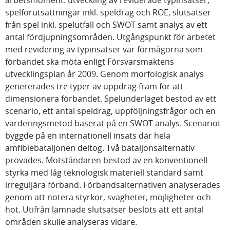
arbetsmoment: utveckling av reviderade typinsatser,
spelförutsättningar inkl. speldrag och ROE, slutsatser
från spel inkl. spelutfall och SWOT samt analys av ett
antal fördjupningsområden. Utgångspunkt för arbetet
med revidering av typinsatser var förmågorna som
förbandet ska möta enligt Försvarsmaktens
utvecklingsplan år 2009. Genom morfologisk analys
genererades tre typer av uppdrag fram för att
dimensionera förbandet. Spelunderlaget bestod av ett
scenario, ett antal speldrag, uppföljningsfrågor och en
värderingsmetod baserat på en SWOT-analys. Scenariot
byggde på en internationell insats där hela
amfibiebataljonen deltog. Två bataljonsalternativ
prövades. Motståndaren bestod av en konventionell
styrka med låg teknologisk materiell standard samt
irreguljära förband. Förbandsalternativen analyserades
genom att notera styrkor, svagheter, möjligheter och
hot. Utifrån lämnade slutsatser beslöts att ett antal
områden skulle analyseras vidare.