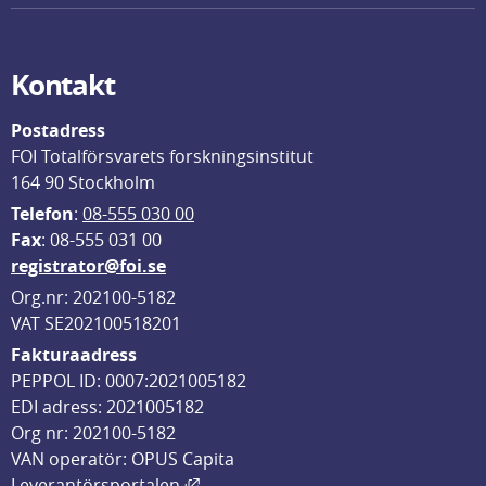
Kontakt
Postadress
FOI Totalförsvarets forskningsinstitut
164 90 Stockholm
Telefon
: 
08-555 030 00
F
ax
: 08-555 031 00
registrator@foi.se
Org.nr: 202100-5182
VAT SE202100518201
Fakturaadress
PEPPOL ID: 0007:2021005182
EDI adress: 2021005182
Org nr: 202100-5182
VAN operatör: OPUS Capita
Länk till annan webbplats, öppnas i
Leverantörsportalen