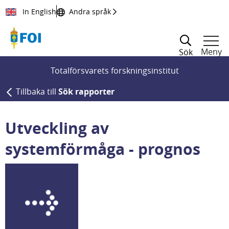
Till innehållet
In English
Andra språk
Meny
Sök
Totalförsvarets forskningsinstitut
Tillbaka till
Sök rapporter
Utveckling av
systemförmåga - prognos