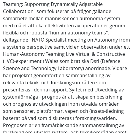
Teaming: Supporting Dynamically Adjustable
Collaboration" som fokuserar på frågor gällande
samarbete mellan människor och autonoma system
med målet att öka effektiviteten av operationer genom
flexibla och robusta "human-autonomy teams",
deltagande i NATO Specialist meeting on Autonomy from
a systems perspective samt vid en observation under ett
Human-Autonomy Teaming Live Virtual & Constructive
(LVC)-experiment i Wales som brittiska Dstl (Defence
Science and Technology Laboratory) anordnade. Vidare
har projektet genomfört en sammanställning av
relevanta teknik- och forskningsområden som
presenteras i denna rapport. Syftet med Utveckling av
systemförmåga - prognos är att skapa en beskrivning
och prognos av utvecklingen inom utvalda områden
som sensorer, plattformar, vapen och (insats-)ledning
baserat på vad som diskuteras i forskningsvärlden.
Prognosen är en framåtblickande sammanställning av
forskning om utvalda system- och teknikområden samt