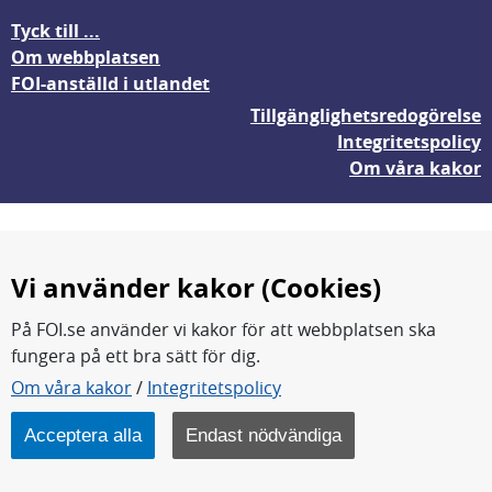
Tyck till ...
Om webbplatsen
FOI-anställd i utlandet
Tillgänglighetsredogörelse
Integritetspolicy
Om våra kakor
Vi använder kakor (Cookies)
På FOI.se använder vi kakor för att webbplatsen ska
fungera på ett bra sätt för dig.
FOI forskar för en säkrare värld.
Om våra kakor
/
Integritetspolicy
FOI:s kärnverksamhet är forskning, metod- och
teknikutveckling samt analyser och studier.
Acceptera alla
Endast nödvändiga
Myndigheten ligger under Försvarsdepartementet.