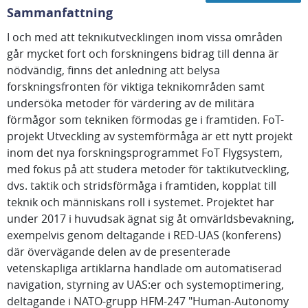
Sammanfattning
I och med att teknikutvecklingen inom vissa områden
går mycket fort och forskningens bidrag till denna är
nödvändig, finns det anledning att belysa
forskningsfronten för viktiga teknikområden samt
undersöka metoder för värdering av de militära
förmågor som tekniken förmodas ge i framtiden. FoT-
projekt Utveckling av systemförmåga är ett nytt projekt
inom det nya forskningsprogrammet FoT Flygsystem,
med fokus på att studera metoder för taktikutveckling,
dvs. taktik och stridsförmåga i framtiden, kopplat till
teknik och människans roll i systemet. Projektet har
under 2017 i huvudsak ägnat sig åt omvärldsbevakning,
exempelvis genom deltagande i RED-UAS (konferens)
där övervägande delen av de presenterade
vetenskapliga artiklarna handlade om automatiserad
navigation, styrning av UAS:er och systemoptimering,
deltagande i NATO-grupp HFM-247 "Human-Autonomy