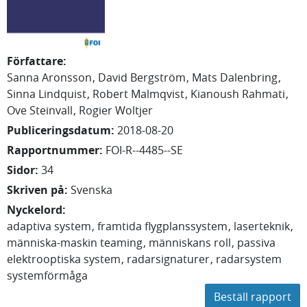
Författare
:
Sanna
Aronsson
David
Bergström
Mats
Dalenbring
Sinna
Lindquist
Robert
Malmqvist
Kianoush
Rahmati
Ove
Steinvall
Rogier
Woltjer
Publiceringsdatum
:
2018-08-20
Rapportnummer
:
FOI-R--4485--SE
Sidor
:
34
Skriven på
:
Svenska
Nyckelord
:
adaptiva system
framtida flygplanssystem
laserteknik
människa-maskin teaming
människans roll
passiva
elektrooptiska system
radarsignaturer
radarsystem
systemförmåga
Beställ rapport