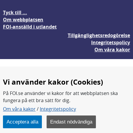
Tyck till ...
Om webbplatsen
FOI-anställd i utlandet
Tillgänglighetsredogörelse
Integritetspolicy
Om våra kakor
Vi använder kakor (Cookies)
På FOI.se använder vi kakor för att webbplatsen ska
fungera på ett bra sätt för dig.
FOI forskar för en säkrare värld.
Om våra kakor
/
Integritetspolicy
FOI:s kärnverksamhet är forskning, metod- och
teknikutveckling samt analyser och studier.
Acceptera alla
Endast nödvändiga
Myndigheten ligger under Försvarsdepartementet.