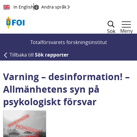
Till innehållet
In English
Andra språk
Meny
Sök
Totalförsvarets forskningsinstitut
Tillbaka till
Sök rapporter
Varning – desinformation! –
Allmänhetens syn på
psykologiskt försvar