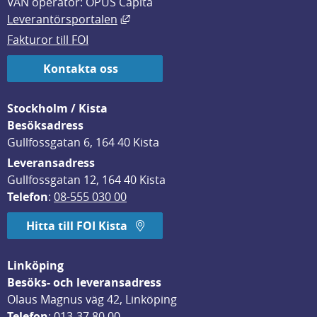
VAN operatör: OPUS Capita
Länk till annan webbplats, öppnas i
Leverantörsportalen
Fakturor till FOI
Kontakta oss
Stockholm / Kista
Besöksadress
Gullfossgatan 6, 164 40 Kista
Leveransadress
Gullfossgatan 12, 164 40 Kista
Telefon
: 
08-555 030 00
Hitta till FOI Kista
Linköping
Besöks- och leveransadress
Olaus Magnus väg 42, Linköping
Telefon
: 
013-37 80 00