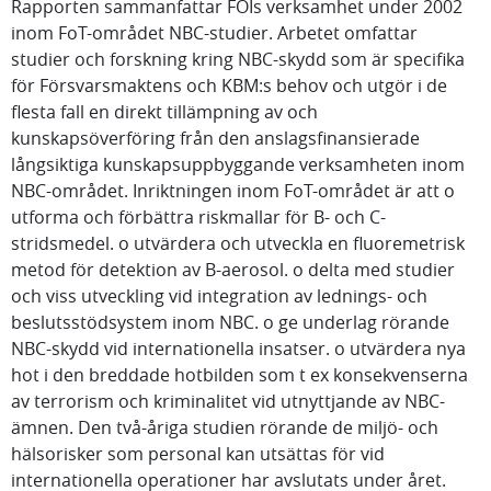
Rapporten sammanfattar FOIs verksamhet under 2002
inom FoT-området NBC-studier. Arbetet omfattar
studier och forskning kring NBC-skydd som är specifika
för Försvarsmaktens och KBM:s behov och utgör i de
flesta fall en direkt tillämpning av och
kunskapsöverföring från den anslagsfinansierade
långsiktiga kunskapsuppbyggande verksamheten inom
NBC-området. Inriktningen inom FoT-området är att o
utforma och förbättra riskmallar för B- och C-
stridsmedel. o utvärdera och utveckla en fluoremetrisk
metod för detektion av B-aerosol. o delta med studier
och viss utveckling vid integration av lednings- och
beslutsstödsystem inom NBC. o ge underlag rörande
NBC-skydd vid internationella insatser. o utvärdera nya
hot i den breddade hotbilden som t ex konsekvenserna
av terrorism och kriminalitet vid utnyttjande av NBC-
ämnen. Den två-åriga studien rörande de miljö- och
hälsorisker som personal kan utsättas för vid
internationella operationer har avslutats under året.