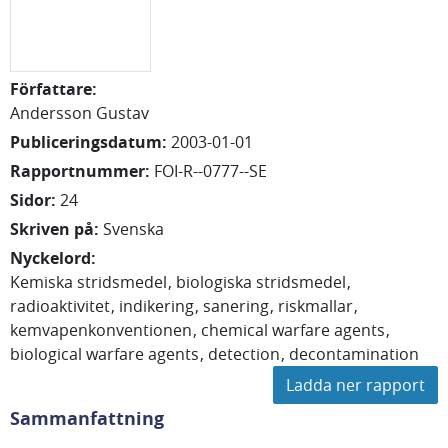
Författare
:
Andersson Gustav
Publiceringsdatum
:
2003-01-01
Rapportnummer
:
FOI-R--0777--SE
Sidor
:
24
Skriven på
:
Svenska
Nyckelord
:
Kemiska stridsmedel
biologiska stridsmedel
radioaktivitet
indikering
sanering
riskmallar
kemvapenkonventionen
chemical warfare agents
biological warfare agents
detection
decontamination
Ladda ner rapport
Sammanfattning