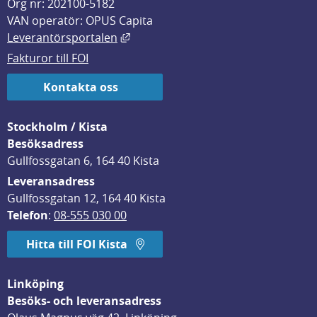
Org nr: 202100-5182
VAN operatör: OPUS Capita
Länk till annan webbplats, öppnas i
Leverantörsportalen
Fakturor till FOI
Kontakta oss
Stockholm / Kista
Besöksadress
Gullfossgatan 6, 164 40 Kista
Leveransadress
Gullfossgatan 12, 164 40 Kista
Telefon
: 
08-555 030 00
Hitta till FOI Kista
Linköping
Besöks- och leveransadress