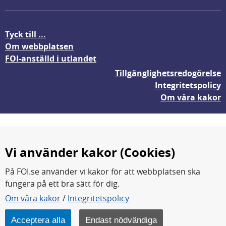
Tyck till ...
Om webbplatsen
FOI-anställd i utlandet
Tillgänglighetsredogörelse
Integritetspolicy
Om våra kakor
Vi använder kakor (Cookies)
På FOI.se använder vi kakor för att webbplatsen ska
fungera på ett bra sätt för dig.
FOI forskar för en säkrare värld.
Om våra kakor
/
Integritetspolicy
FOI:s kärnverksamhet är forskning, metod- och
teknikutveckling samt analyser och studier.
Acceptera alla
Endast nödvändiga