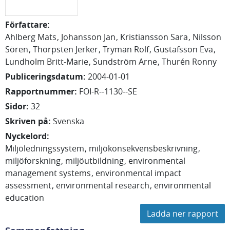
Författare
:
Ahlberg Mats
Johansson Jan
Kristiansson Sara
Nilsson
Sören
Thorpsten Jerker
Tryman Rolf
Gustafsson Eva
Lundholm Britt-Marie
Sundström Arne
Thurén Ronny
Publiceringsdatum
:
2004-01-01
Rapportnummer
:
FOI-R--1130--SE
Sidor
:
32
Skriven på
:
Svenska
Nyckelord
:
Miljöledningssystem
miljökonsekvensbeskrivning
miljöforskning
miljöutbildning
environmental
management systems
environmental impact
assessment
environmental research
environmental
education
Ladda ner rapport