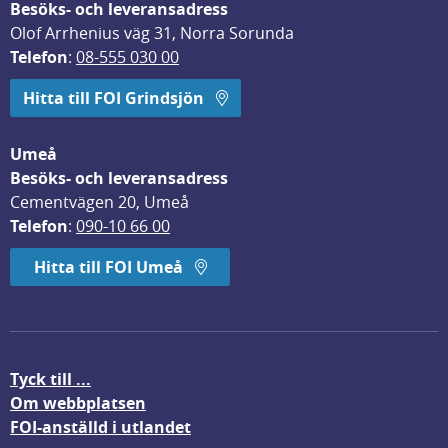
Besöks- och leveransadress
Olof Arrhenius väg 31, Norra Sorunda
Telefon
: 
08-555 030 00
Hitta till FOI Grindsjön
Umeå
Besöks- och leveransadress
Cementvägen 20, Umeå
Telefon
: 
090-10 66 00
Hitta till FOI Umeå
Tyck till ...
Om webbplatsen
FOI-anställd i utlandet