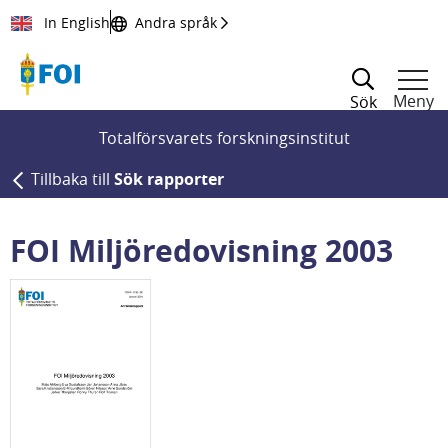
Till innehållet
In English
Andra språk
Meny
Sök
Totalförsvarets forskningsinstitut
Tillbaka till
Sök rapporter
FOI Miljöredovisning 2003