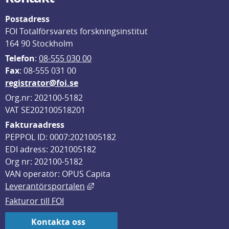
Postadress
FOI Totalförsvarets forskningsinstitut
164 90 Stockholm
Telefon
: 
08-555 030 00
F
ax
: 08-555 031 00
registrator@foi.se
Org.nr: 202100-5182
VAT SE202100518201
Fakturaadress
PEPPOL ID: 0007:2021005182
EDI adress: 2021005182
Org nr: 202100-5182
VAN operatör: OPUS Capita
Länk till annan webbplats, öppnas i
Leverantörsportalen
Fakturor till FOI
Kontakta oss