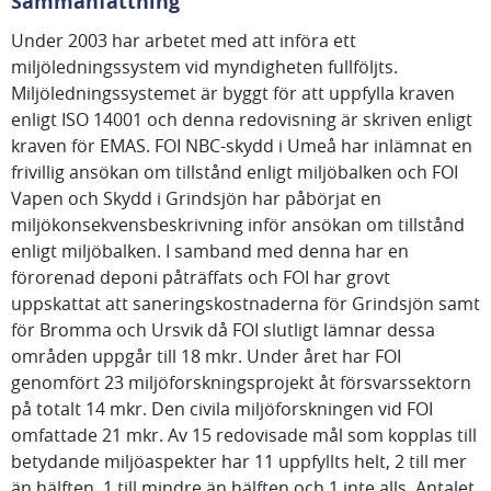
Sammanfattning
Under 2003 har arbetet med att införa ett
miljöledningssystem vid myndigheten fullföljts.
Miljöledningssystemet är byggt för att uppfylla kraven
enligt ISO 14001 och denna redovisning är skriven enligt
kraven för EMAS. FOI NBC-skydd i Umeå har inlämnat en
frivillig ansökan om tillstånd enligt miljöbalken och FOI
Vapen och Skydd i Grindsjön har påbörjat en
miljökonsekvensbeskrivning inför ansökan om tillstånd
enligt miljöbalken. I samband med denna har en
förorenad deponi påträffats och FOI har grovt
uppskattat att saneringskostnaderna för Grindsjön samt
för Bromma och Ursvik då FOI slutligt lämnar dessa
områden uppgår till 18 mkr. Under året har FOI
genomfört 23 miljöforskningsprojekt åt försvarssektorn
på totalt 14 mkr. Den civila miljöforskningen vid FOI
omfattade 21 mkr. Av 15 redovisade mål som kopplas till
betydande miljöaspekter har 11 uppfyllts helt, 2 till mer
än hälften, 1 till mindre än hälften och 1 inte alls. Antalet