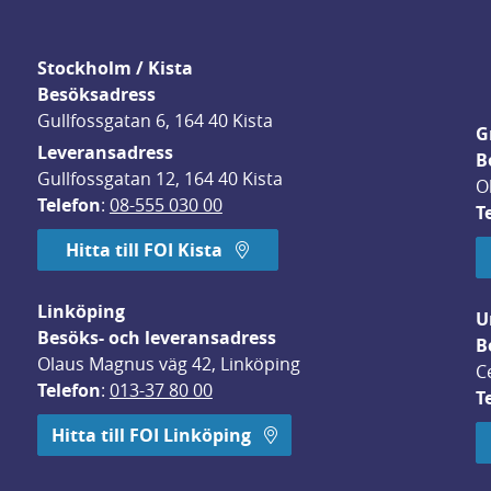
Stockholm / Kista
Besöksadress
Gullfossgatan 6, 164 40 Kista
G
Leveransadress
B
Gullfossgatan 12, 164 40 Kista
O
Telefon
: 
08-555 030 00
T
Hitta till FOI Kista
Linköping
U
Besöks- och leveransadress
B
Olaus Magnus väg 42, Linköping
C
Telefon
: 
013-37 80 00
T
 öppnas i nytt fönster.
Hitta till FOI Linköping