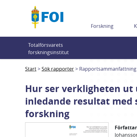
Till innehållet
Forskning
K
Totalförsvarets 
forskningsinstitut
Start
Sök rapporter
Rapportsammanfattning
Hur ser verkligheten ut
inledande resultat med 
forskning
Författa
Johansso