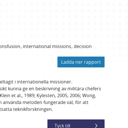
onsfusion
international missions
decision
Ladda ner rapport
tagit i internationella missioner.
ikt kunna ge en beskrivning av militära chefers
lein et al., 1989; Kylesten, 2005, 2006; Wong,
ch använda metoden fungerade väl, för att
tsatta teknikforskningen.
Tyck till