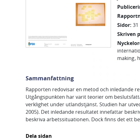
Publicer
Rapport
Sidor
:
31
Skriven 
Nyckelor
internati
making
h
Sammanfattning
Rapporten redovisar en metod och inledande resul
Utgångspunkten har varit teorier om beslutsfatta
verklighet under utlandstjänst. Studien har utvec
2005). Det inledande resultatet innefattar besk
beskriva arbetssituationen. Dock finns det ett b
Dela sidan