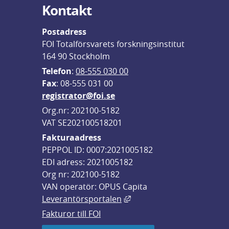
Kontakt
Postadress
FOI Totalförsvarets forskningsinstitut
164 90 Stockholm
Telefon
: 
08-555 030 00
F
ax
: 08-555 031 00
registrator@foi.se
Org.nr: 202100-5182
VAT SE202100518201
Fakturaadress
PEPPOL ID: 0007:2021005182
EDI adress: 2021005182
Org nr: 202100-5182
VAN operatör: OPUS Capita
Länk till annan webbplats,
Leverantörsportalen
Fakturor till FOI