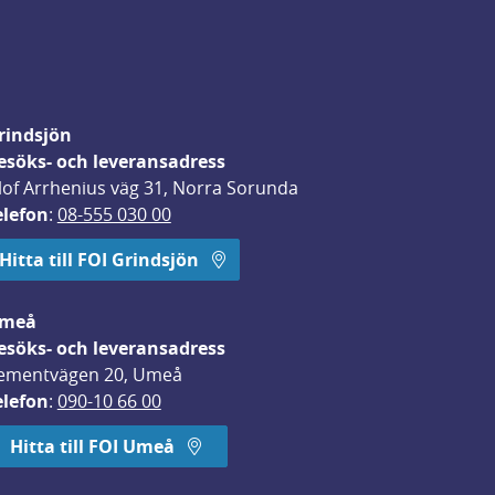
rindsjön
esöks- och leveransadress
lof Arrhenius väg 31, Norra Sorunda
elefon
: 
08-555 030 00
Hitta till FOI Grindsjön
meå
esöks- och leveransadress
ementvägen 20, Umeå
elefon
: 
090-10 66 00
Hitta till FOI Umeå