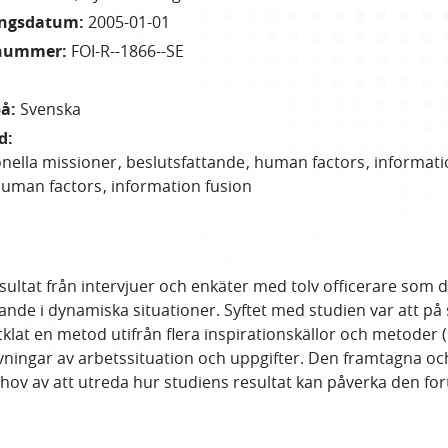
ingsdatum
:
2005-01-01
nummer
:
FOI-R--1866--SE
på
:
Svenska
d
:
onella missioner
beslutsfattande
human factors
informati
uman factors
information fusion
tat från intervjuer och enkäter med tolv officerare som del
nde i dynamiska situationer. Syftet med studien var att på s
klat en metod utifrån flera inspirationskällor och metoder (K
rivningar av arbetssituation och uppgifter. Den framtagna o
ehov av att utreda hur studiens resultat kan påverka den for