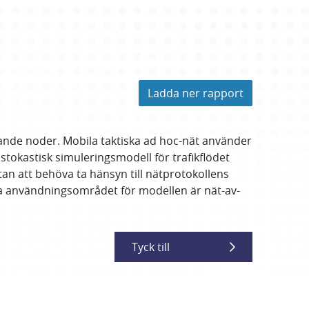
Ladda ner rapport
ande noder. Mobila taktiska ad hoc-nät använder
tokastisk simuleringsmodell för trafikflödet
n att behöva ta hänsyn till nätprotokollens
ära användningsområdet för modellen är nät-av-
Tyck till