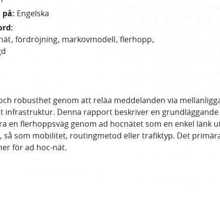
n på
:
Engelska
ord
:
nät
fördröjning
markovmodell
flerhopp
gd
g och robusthet genom att reläa meddelanden via mellanligg
t infrastruktur. Denna rapport beskriver en grundläggande s
ra en flerhoppsväg genom ad hocnätet som en enkel länk uta
r, så som mobilitet, routingmetod eller trafiktyp. Det prim
er för ad hoc-nät.