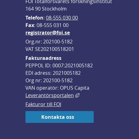
FOI Totalförsvarets forskningsinstitut
164 90 Stockholm
Telefon
: 
08-555 030 00
F
ax
: 08-555 031 00
registrator@foi.se
Org.nr: 202100-5182
VAT SE202100518201
Fakturaadress
PEPPOL ID: 0007:2021005182
EDI adress: 2021005182
Org nr: 202100-5182
VAN operatör: OPUS Capita
Länk till annan webbplats,
Leverantörsportalen
Fakturor till FOI
Kontakta oss