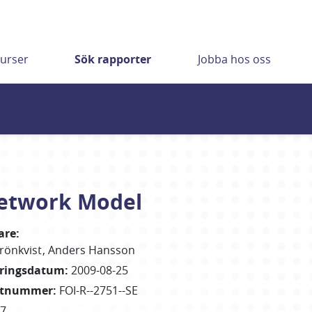
urser
Sök rapporter
Jobba hos oss
Network Model
are
:
rönkvist
Anders Hansson
eringsdatum
:
2009-08-25
rtnummer
:
FOI-R--2751--SE
17