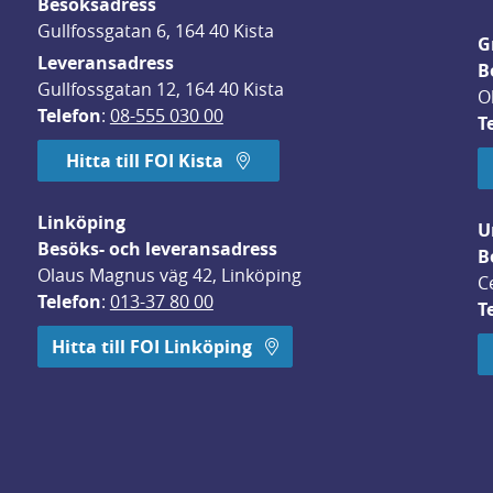
Besöksadress
Gullfossgatan 6, 164 40 Kista
G
Leveransadress
B
Gullfossgatan 12, 164 40 Kista
O
Telefon
: 
08-555 030 00
T
Hitta till FOI Kista
Linköping
U
Besöks- och leveransadress
B
Olaus Magnus väg 42, Linköping
C
Telefon
: 
013-37 80 00
T
 öppnas i nytt fönster.
Hitta till FOI Linköping