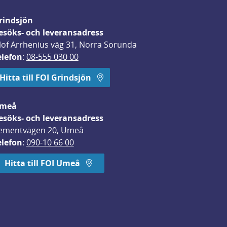
rindsjön
esöks- och leveransadress
lof Arrhenius väg 31, Norra Sorunda
elefon
: 
08-555 030 00
Hitta till FOI Grindsjön
meå
esöks- och leveransadress
ementvägen 20, Umeå
elefon
: 
090-10 66 00
Hitta till FOI Umeå