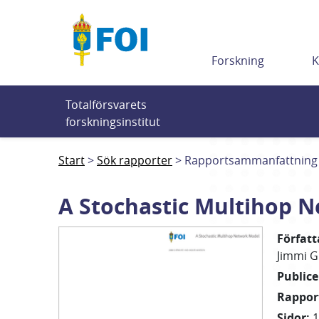
Till innehållet
Forskning
K
Totalförsvarets 
forskningsinstitut
Start
Sök rapporter
Rapportsammanfattning
A Stochastic Multihop 
Författ
Jimmi G
Public
Rappo
Sidor
: