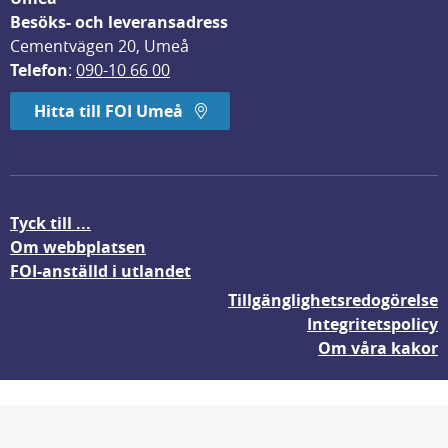
Besöks- och leveransadress
Cementvägen 20, Umeå
Telefon
: 
090-10 66 00
Hitta till FOI Umeå
Tyck till ...
Om webbplatsen
FOI-anställd i utlandet
Tillgänglighetsredogörelse
Integritetspolicy
Om våra kakor