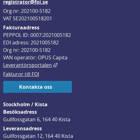
registrator@foi.se
Org.nr: 202100-5182
VAT SE202100518201
Fakturaadress
PEPPOL ID: 0007:2021005182
EDI adress: 2021005182
Org nr: 202100-5182
VAN operatör: OPUS Capita
Länk till annan webbplats, öppnas i
Leverantörsportalen
Fakturor till FOI
Kontakta oss
Stockholm / Kista
Besöksadress
Gullfossgatan 6, 164 40 Kista
Leveransadress
Gullfossgatan 12, 164 40 Kista