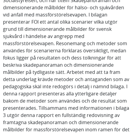
Socialstyrelsen, och har titeln Skadepanoraman och
dimensionerande målbilder för hälso- och sjukvården
vid anfall med massförstörelsevapen. I bilagan
presenterar FOI ett antal olika scenarier vilka utgör
grund till dimensionerande målbilder för svensk
sjukvård i händelse av angrepp med
massförstörelsevapen. Resonemang och metoder som
användes för scenarierna förklaras översiktligt, medan
fokus ligger på resultaten och dess tolkningar för att
beskriva skadepanoraman och dimensionerande
målbilder på tydligaste sätt. Arbetet med att ta fram
detta underlag krävde metoder och antaganden som av
pedagogiska skäl inte redogörs i detalj i nämnd bilaga. I
denna rapport presenteras alla ytterligare detaljer
bakom de metoder som användes och de resultat som
presenterades. Tillsammans med informationen i bilaga
3 utgör denna rapport en fullständig redovisning av
framtagna skadepanoraman och dimensionerande
målbilder för massförstörelsevapen inom ramen för det