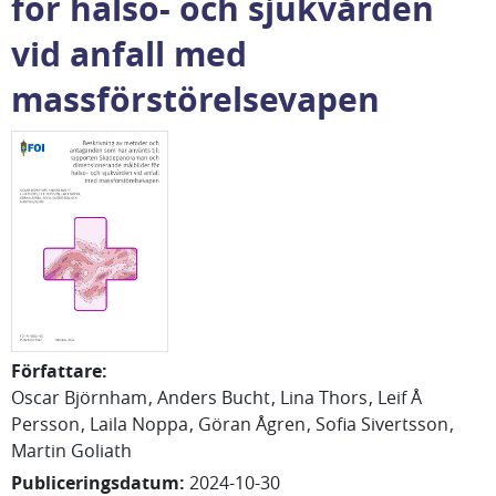
för hälso- och sjukvården
vid anfall med
massförstörelsevapen
Författare
:
Oscar
Björnham
Anders
Bucht
Lina
Thors
Leif Å
Persson
Laila
Noppa
Göran
Ågren
Sofia
Sivertsson
Martin
Goliath
Publiceringsdatum
:
2024-10-30