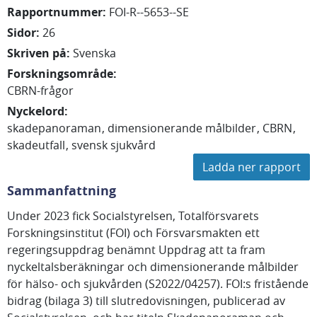
Rapportnummer
:
FOI-R--5653--SE
Sidor
:
26
Skriven på
:
Svenska
Forskningsområde
:
CBRN-frågor
Nyckelord
:
skadepanoraman
dimensionerande målbilder
CBRN
skadeutfall
svensk sjukvård
Ladda ner rapport
Sammanfattning
Under 2023 fick Socialstyrelsen, Totalförsvarets
Forskningsinstitut (FOI) och Försvarsmakten ett
regeringsuppdrag benämnt Uppdrag att ta fram
nyckeltalsberäkningar och dimensionerande målbilder
för hälso- och sjukvården (S2022/04257). FOI:s fristående
bidrag (bilaga 3) till slutredovisningen, publicerad av