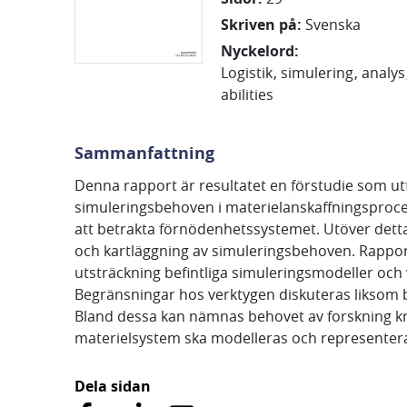
Skriven på
:
Svenska
Nyckelord
:
Logistik
simulering
analys
abilities
Sammanfattning
Denna rapport är resultatet en förstudie som ut
simuleringsbehoven i materielanskaffningsprocess
att betrakta förnödenhetssystemet. Utöver detta
och kartläggning av simuleringsbehoven. Rappor
utsträckning befintliga simuleringsmodeller och v
Begränsningar hos verktygen diskuteras liksom b
Bland dessa kan nämnas behovet av forskning kr
materielsystem ska modelleras och representer
Dela sidan