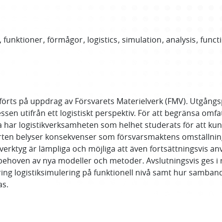
funktioner
förmågor
logistics
simulation
analysis
funct
förts på uppdrag av Försvarets Materielverk (FMV). Utgångsp
en utifrån ett logistiskt perspektiv. För att begränsa omfa
 har logistikverksamheten som helhet studerats för att kun
ten belyser konsekvenser som försvarsmaktens omställning h
erktyg är lämpliga och möjliga att även fortsättningsvis anv
ehoven av nya modeller och metoder. Avslutningsvis ges i ra
ing logistiksimulering på funktionell nivå samt hur samban
as.