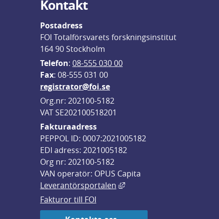
Kontakt
Postadress
FOI Totalförsvarets forskningsinstitut
164 90 Stockholm
Telefon
: 
08-555 030 00
F
ax
: 08-555 031 00
registrator@foi.se
Org.nr: 202100-5182
VAT SE202100518201
Fakturaadress
PEPPOL ID: 0007:2021005182
EDI adress: 2021005182
Org nr: 202100-5182
VAN operatör: OPUS Capita
Länk till annan webbplats,
Leverantörsportalen
Fakturor till FOI