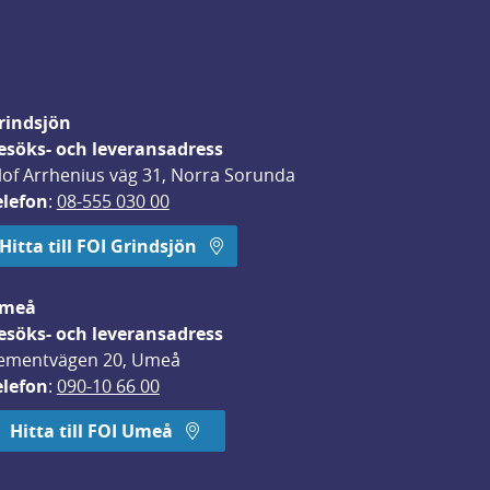
rindsjön
esöks- och leveransadress
lof Arrhenius väg 31, Norra Sorunda
elefon
: 
08-555 030 00
Hitta till FOI Grindsjön
meå
esöks- och leveransadress
ementvägen 20, Umeå
elefon
: 
090-10 66 00
Hitta till FOI Umeå