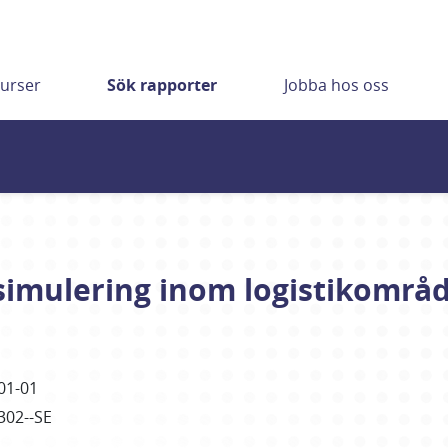
urser
Sök rapporter
Jobba hos oss
simulering inom logistikområ
01-01
302--SE