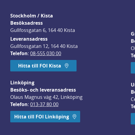
Stockholm / Kista
Besöksadress
Gullfossgatan 6, 164 40 Kista
G
Leveransadress
B
Gullfossgatan 12, 164 40 Kista
O
Telefon
: 
08-555 030 00
T
Hitta till FOI Kista
Linköping
U
Besöks- och leveransadress
B
Olaus Magnus väg 42, Linköping
C
Telefon
: 
013-37 80 00
T
 öppnas i nytt fönster.
Hitta till FOI Linköping