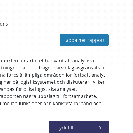
ions
Ladda ner rapport
unkten för arbetet har varit att analysera
ttningen har uppdraget härvidlag avgränsats till
na föreslå lämpliga områden för fortsatt analys
ar på logistiksystemet och diskuterar i vilken
ändas för olika logistiska analyser.
pporten några uppslag till fortsatt arbete.
d mellan funktioner och konkreta förband och
Tyck till