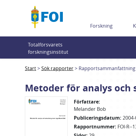
Till innehållet
Forskning
K
Totalförsvarets 
forskningsinstitut
Start
Sök rapporter
Rapportsammanfattning
Metoder för analys och 
Författare
:
Melander Bob
Publiceringsdatum
:
2004-
Rapportnummer
:
FOI-R--1
Sidor
:
29