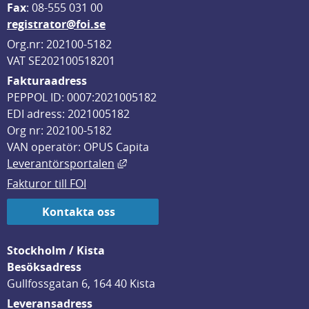
F
ax
: 08-555 031 00
registrator@foi.se
Org.nr: 202100-5182
VAT SE202100518201
Fakturaadress
PEPPOL ID: 0007:2021005182
EDI adress: 2021005182
Org nr: 202100-5182
VAN operatör: OPUS Capita
Länk till annan webbplats, öppnas i
Leverantörsportalen
Fakturor till FOI
Kontakta oss
Stockholm / Kista
Besöksadress
Gullfossgatan 6, 164 40 Kista
Leveransadress