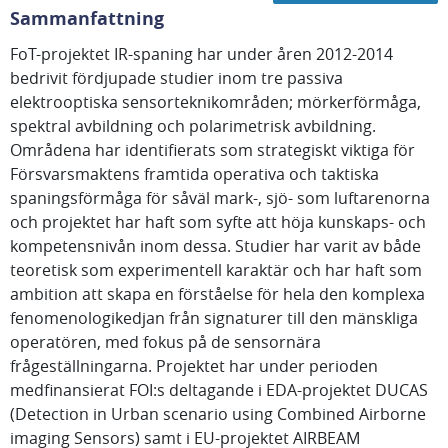
Sammanfattning
FoT-projektet IR-spaning har under åren 2012-2014
bedrivit fördjupade studier inom tre passiva
elektrooptiska sensorteknikområden; mörkerförmåga,
spektral avbildning och polarimetrisk avbildning.
Områdena har identifierats som strategiskt viktiga för
Försvarsmaktens framtida operativa och taktiska
spaningsförmåga för såväl mark-, sjö- som luftarenorna
och projektet har haft som syfte att höja kunskaps- och
kompetensnivån inom dessa. Studier har varit av både
teoretisk som experimentell karaktär och har haft som
ambition att skapa en förståelse för hela den komplexa
fenomenologikedjan från signaturer till den mänskliga
operatören, med fokus på de sensornära
frågeställningarna. Projektet har under perioden
medfinansierat FOI:s deltagande i EDA-projektet DUCAS
(Detection in Urban scenario using Combined Airborne
imaging Sensors) samt i EU-projektet AIRBEAM