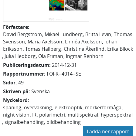
Författare
:
David
Bergström
Mikael
Lundberg
Britta
Levin
Thomas
Svensson
Maria
Axelsson
Linnéa
Axelsson
Johan
Eriksson
Tomas
Hallberg
Christina
Åkerlind
Erika
Bilock
Julia
Hedborg
Ola Friman
Ingmar Renhorn
Publiceringsdatum
:
2014-12-31
Rapportnummer
:
FOI-R--4014--SE
Sidor
:
49
Skriven på
:
Svenska
Nyckelord
:
spaning
övervakning
elektrooptik
mörkerförmåga
night vision
IR
polarimetri
multispektral
hyperspektral
signalbehandling
bildbehandling
Ladda ner rapport