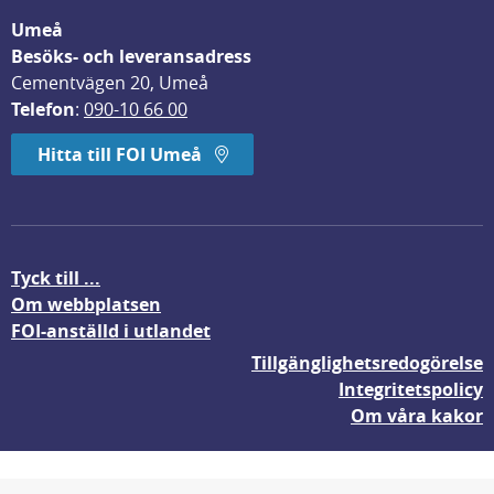
Umeå
Besöks- och leveransadress
Cementvägen 20, Umeå
Telefon
: 
090-10 66 00
Hitta till FOI Umeå
Tyck till ...
Om webbplatsen
FOI-anställd i utlandet
Tillgänglighetsredogörelse
Integritetspolicy
Om våra kakor